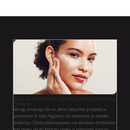
Kako se riješiti akni: najčešći uzroci i učinkovita
rješenja
Mnogi smatraju da su akne isključivo posljedica
puberteta ili loše higijene, no stvarnost je daleko
složenija. Često zaboravljamo na skrivene čimbenike
koji mogu igrati ključnu ulogu u njihovom nastan