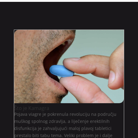
Što je Kamagra
Pojava viagre je pokrenula revoluciju na području
muškog spolnog zdravlja, a liječenje erektilnih
disfunkcija je zahvaljujući maloj plavoj tabletici
prestalo biti tabu tema. Veliki problem je i dalje