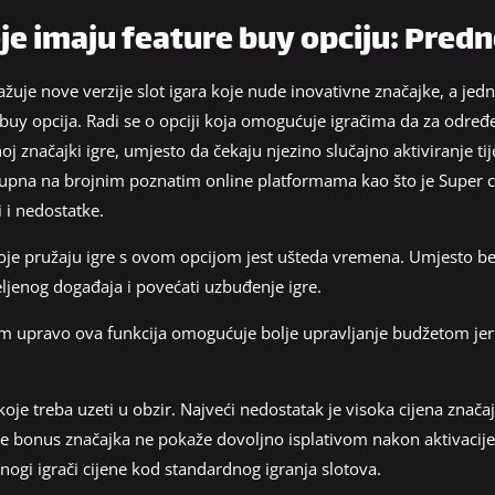
je imaju feature buy opciju: Predn
ražuje nove verzije slot igara koje nude inovativne značajke, a jed
e buy opcija. Radi se o opciji koja omogućuje igračima da za odre
oj značajki igre, umjesto da čekaju njezino slučajno aktiviranje ti
tupna na brojnim poznatim online platformama kao što je Super c
i i nedostatke.
koje pružaju igre s ovom opcijom jest ušteda vremena. Umjesto 
jenog događaja i povećati uzbuđenje igre.
 im upravo ova funkcija omogućuje bolje upravljanje budžetom jer
koje treba uzeti u obzir. Najveći nedostatak je visoka cijena znača
e bonus značajka ne pokaže dovoljno isplativom nakon aktivacije.
nogi igrači cijene kod standardnog igranja slotova.