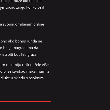
y opciju može biti odlična
jer točno znaju koliko će ih
a svojim omiljenim online
osebno ako bonus runda ne
ljno bogat nagradama da
iscrpiti budžet igrača.
ro razumiju rizik te žele više
Kako bi se izvukao maksimum iz
 odluke u skladu s osobnim