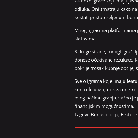
Za neke igrače koji imaju jasn
odluka. Oni smatraju kako na t
koštati pristup željenom bon
Mnogi igrači na platformama 
slotovima.
S druge strane, mnogi igrači 
donese očekivane rezultate. K
pokrije trošak kupnje opcije, 
Sve o igrama koje imaju featur
kontrole u igri, dok za one ko
ovog načina igranja, važno je
financijskim mogućnostima.
Tagovi:
Bonus opcija
,
Feature