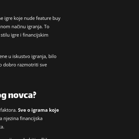
e igre koje nude feature buy
nalnom načinu igranja. To
ilu igre i financijskim
ne u iskustvo igranja, bilo
o dobro razmotriti sve
og novca?
 faktora.
Sve o igrama koje
 njezina financijska
ta.