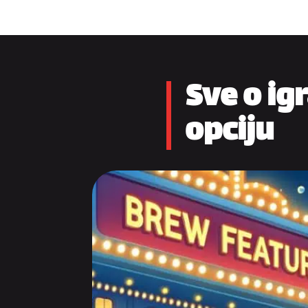
Sve o ig
opciju