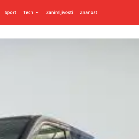
Sport
Tech
Zanimljivosti
Znanost