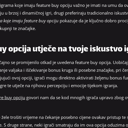
igrama koje imaju feature buy opciju važno je imati na umu da o
u u brzoj i dinamičnoj igri, drugi preferiraju tradicionalno iskust
a koje imaju feature buy opciju
pokazuje da je ključno dobro procijen
kupnji te značajke.
y opcija utječe na tvoje iskustvo i
ačajno se promijenilo otkad je uvedena feature buy opcija. Uobičaj
anje valjaka i iščekivanje bonus kruga ili posebne značajke, pri č
jujući ovoj opciji, igrači mogu direktno aktivirati željenu bonus f
gre te utječe na njihovu percepciju i emocije tijekom igranja.
re buy opciju
govori nam da se kod mnogih igrača upravo zbog ov
ne žele trošiti vrijeme na čekanje posebno cijene ovakav pristup te
je. S druge strane, neki igrači smatraju da im ova opcija oduzima 