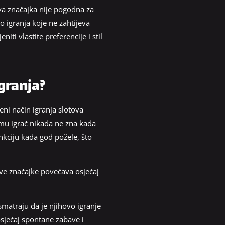
va značajka nije pogodna za
vo igranja koje ne zahtijeva
iti vlastite preferencije i stil
granja?
eni način igranja slotova
emu igrač nikada ne zna kada
unkciju kada god požele, što
e značajke povećava osjećaj
 smatraju da je njihovo igranje
osjećaj spontane zabave i