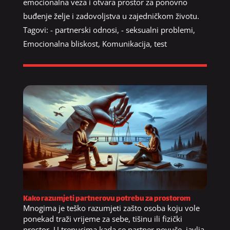
emocionalna veza i otvara prostor za ponovno
buđenje želje i zadovoljstva u zajedničkom životu.
Tagovi:
- partnerski odnosi
,
- seksualni problemi
,
Emocionalna bliskost
,
Komunikacija
,
test
Kako razumjeti partnerovu potrebu za prostorom
Mnogima je teško razumjeti zašto osoba koju vole
ponekad traži vrijeme za sebe, tišinu ili fizički
prostor. U trenucima kada se partner povuče, javlja