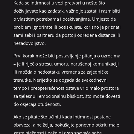
Kada se intimnost u vezi pretvori u nešto što
doživljavate kao zadatak, važno je zastati i razmisliti
o vlastitim potrebama i očekivanjima. Umjesto da
problem ignorirate ili potiskujete, korisno je priznati
sami sebi i partneru da postoji određena distanca ili
nezadovoljstvo.
Prvi korak može biti postavljanje pitanja o uzrocima
– je li riječ o stresu, umoru, narušenoj komunikaciji
ili možda o nedostatku vremena za zajedničke
trenutke. Nerijetko se događa da svakodnevni
tempo i preopterećenost ostave vrlo malo prostora
za tjelesnu i emocionalnu bliskost, što može dovesti
do osjećaja otuđenosti.
Ako se pitate što učiniti kada intimnost postane
obaveza, a ne želja, pokušajte ponovno otkriti male
geste nježnosti i pažnje izvan spavaće sobe.