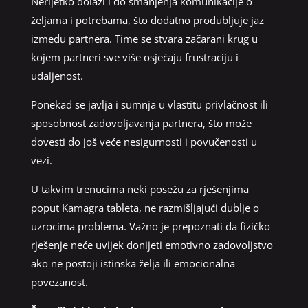
Nerijetko dolazi i do smanjenja komunikacije o
željama i potrebama, što dodatno produbljuje jaz
između partnera. Time se stvara začarani krug u
kojem partneri sve više osjećaju frustraciju i
udaljenost.
Ponekad se javlja i sumnja u vlastitu privlačnost ili
sposobnost zadovoljavanja partnera, što može
dovesti do još veće nesigurnosti i povučenosti u
vezi.
U takvim trenucima neki posežu za rješenjima
poput Kamagra tableta, ne razmišljajući dublje o
uzrocima problema. Važno je prepoznati da fizičko
rješenje neće uvijek donijeti emotivno zadovoljstvo
ako ne postoji istinska želja ili emocionalna
povezanost.