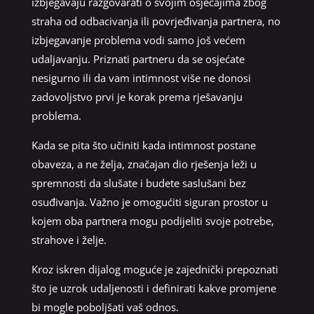
izbjegavaju razgovarati o svojim osjećajima zbog
straha od odbacivanja ili povrjeđivanja partnera, no
izbjegavanje problema vodi samo još većem
udaljavanju. Priznati partneru da se osjećate
nesigurno ili da vam intimnost više ne donosi
zadovoljstvo prvi je korak prema rješavanju
problema.
Kada se pita što učiniti kada intimnost postane
obaveza, a ne želja, značajan dio rješenja leži u
spremnosti da slušate i budete saslušani bez
osuđivanja. Važno je omogućiti siguran prostor u
kojem oba partnera mogu podijeliti svoje potrebe,
strahove i želje.
Kroz iskren dijalog moguće je zajednički prepoznati
što je uzrok udaljenosti i definirati kakve promjene
bi mogle poboljšati vaš odnos.