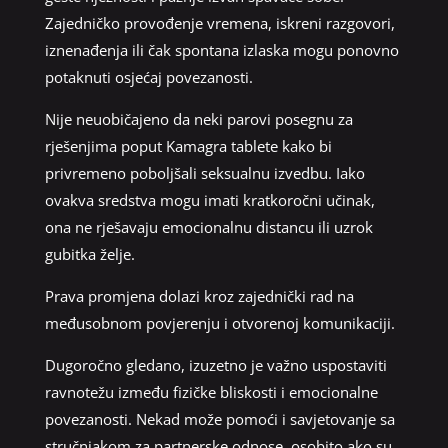
Zajedničko provođenje vremena, iskreni razgovori,
iznenađenja ili čak spontana izlaska mogu ponovno
potaknuti osjećaj povezanosti.
Nije neuobičajeno da neki parovi posegnu za
rješenjima poput Kamagra tablete kako bi
privremeno poboljšali seksualnu izvedbu. Iako
ovakva sredstva mogu imati kratkoročni učinak,
ona ne rješavaju emocionalnu distancu ili uzrok
gubitka želje.
Prava promjena dolazi kroz zajednički rad na
međusobnom povjerenju i otvorenoj komunikaciji.
Dugoročno gledano, izuzetno je važno uspostaviti
ravnotežu između fizičke bliskosti i emocionalne
povezanosti. Nekad može pomoći i savjetovanje sa
stručnjakom za partnerske odnose, osobito ako su