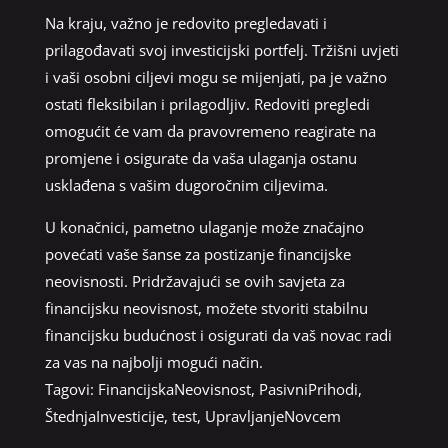
Na kraju, važno je redovito pregledavati i
prilagođavati svoj investicijski portfelj. Tržišni uvjeti
i vaši osobni ciljevi mogu se mijenjati, pa je važno
ostati fleksibilan i prilagodljiv. Redoviti pregledi
omogućit će vam da pravovremeno reagirate na
promjene i osigurate da vaša ulaganja ostanu
usklađena s vašim dugoročnim ciljevima.
U konačnici, pametno ulaganje može značajno
povećati vaše šanse za postizanje financijske
neovisnosti. Pridržavajući se ovih savjeta za
financijsku neovisnost, možete stvoriti stabilnu
financijsku budućnost i osigurati da vaš novac radi
za vas na najbolji mogući način.
Tagovi:
FinancijskaNeovisnost
,
PasivniPrihodi
,
ŠtednjaInvesticije
,
test
,
UpravljanjeNovcem