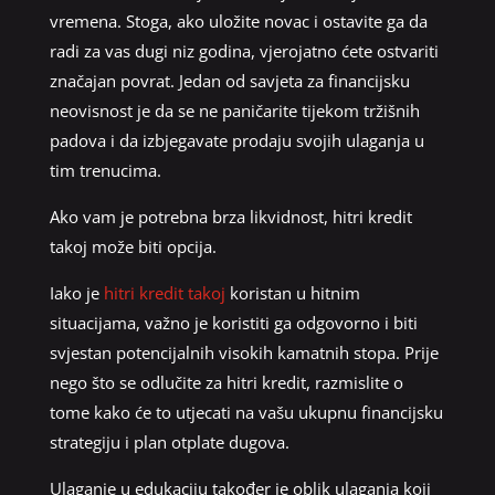
vremena. Stoga, ako uložite novac i ostavite ga da
radi za vas dugi niz godina, vjerojatno ćete ostvariti
značajan povrat. Jedan od savjeta za financijsku
neovisnost je da se ne paničarite tijekom tržišnih
padova i da izbjegavate prodaju svojih ulaganja u
tim trenucima.
Ako vam je potrebna brza likvidnost, hitri kredit
takoj može biti opcija.
Iako je
hitri kredit takoj
koristan u hitnim
situacijama, važno je koristiti ga odgovorno i biti
svjestan potencijalnih visokih kamatnih stopa. Prije
nego što se odlučite za hitri kredit, razmislite o
tome kako će to utjecati na vašu ukupnu financijsku
strategiju i plan otplate dugova.
Ulaganje u edukaciju također je oblik ulaganja koji