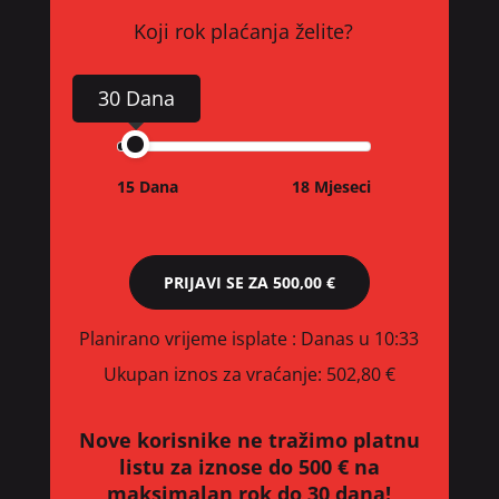
Koji rok plaćanja želite?
30 Dana
15 Dana
18 Mjeseci
PRIJAVI SE ZA
500,00 €
Planirano vrijeme isplate
: Danas u 10:33
Ukupan iznos za vraćanje:
502,80 €
Nove korisnike ne tražimo platnu
listu za iznose do 500 € na
maksimalan rok do 30 dana!