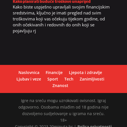
Kako planirati buduće troškove unaprijed
Kako biste uspješno upravljali svojim financijskim
sredstvima, ključno je imati pregled nad svim
troškovima koji vas očekuju tijekom godine, od
onih očekivanih i redovnih do onih koji se
pojavljuju rj
Naslovnica
Financije
Ljepota i zdravlje
Ljubav i veze
Sport
Tech
Zanimljivosti
Znanost
Igre na sreću mogu uzrokovati ovisnost. Igraj
odgovorno. Osobama mlađim od 18 godina nije
dozvoljeno sudjelovanje u igrama na sreću.
18+
Copyright © 2023 20minuta.hr |
Polica privatnosti