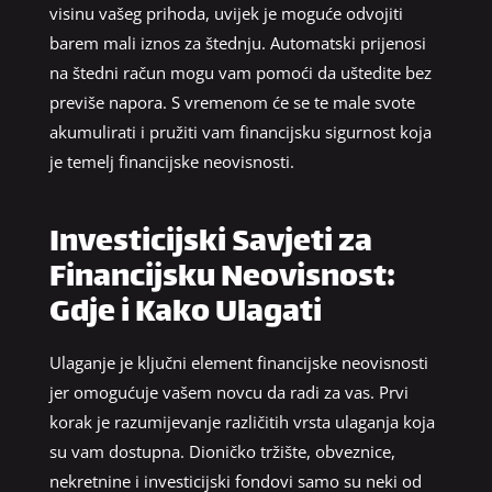
visinu vašeg prihoda, uvijek je moguće odvojiti
barem mali iznos za štednju. Automatski prijenosi
na štedni račun mogu vam pomoći da uštedite bez
previše napora. S vremenom će se te male svote
akumulirati i pružiti vam financijsku sigurnost koja
je temelj financijske neovisnosti.
Investicijski Savjeti za
Financijsku Neovisnost:
Gdje i Kako Ulagati
Ulaganje je ključni element financijske neovisnosti
jer omogućuje vašem novcu da radi za vas. Prvi
korak je razumijevanje različitih vrsta ulaganja koja
su vam dostupna. Dioničko tržište, obveznice,
nekretnine i investicijski fondovi samo su neki od