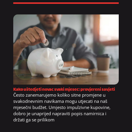
Kako uštedjeti novac svaki mjesec: provjereni savjeti
Često zanemarujemo koliko sitne promjene u
svakodnevnim navikama mogu utjecati na naš
mjesečni budžet. Umjesto impulzivne kupovine,
dobro je unaprijed napraviti popis namirnica i
držati ga se prilikom