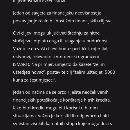
ili jednostavni Excel listovi.
Jedan od savjeta za financijsku neovisnost je
postavljanje realnih i dostižnih financijskih ciljeva.
Ovi ciljevi mogu uključivati ​​štednju za hitne
slučajeve, otplatu duga ili ulaganje u budućnost.
Važno je da vaši ciljevi budu specifični, mjerljivi,
ostvarivi, relevantni i vremenski ograničeni
(SMART). Na primjer, umjesto da kažete “želim
uštedjeti novac”, postavite cilj “želim uštedjeti 5000
kuna za šest mjeseci”.
Jedan od načina da se brzo riješite neočekivanih
financijskih poteškoća je korištenje hitrih kredita.
Iako hitri krediti mogu biti korisni u hitnim
situacijama, važno je koristiti ih odgovorno i biti
svjestan visokih kamatnih stopa koje mogu doći s