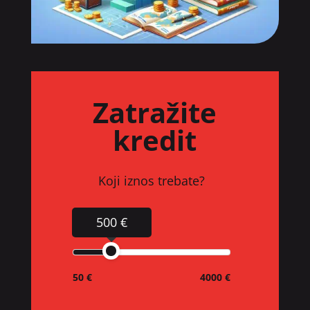
Zatražite
kredit
Koji iznos trebate?
500 €
50 €
4000 €