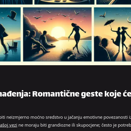
nađenja: Romantične geste koje će 
biti neizmjerno moćno sredstvo u jačanju emotivne povezanosti 
vašoj vezi
ne moraju biti grandiozne ili skupocjene; često je potr