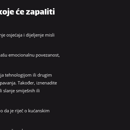
oje će zapaliti
e osjećaja i dijeljenje misli
a vašu emocionalnu povezanost,
ja tehnologijom ili drugim
spavanja. Također, iznenadite
 slanje smiješnih ili
lo da je riječ o kućanskim