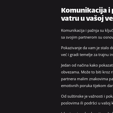
Komunikacija i 
vatru u vašoj ve
Komunikacija i pažnja su ključn
sa svojim partnerom su osn
Pokazivanje da vam je stalo d
već i gradi temelje za trajnu i
Jedan od načina kako pokazati
obvezama. Može to biti kroz ri
partnera malim znakovima pažnj
emotivnih poruka tijekom da
Od suštinske je važnosti i pok
poslovima ili podršci u vašoj k