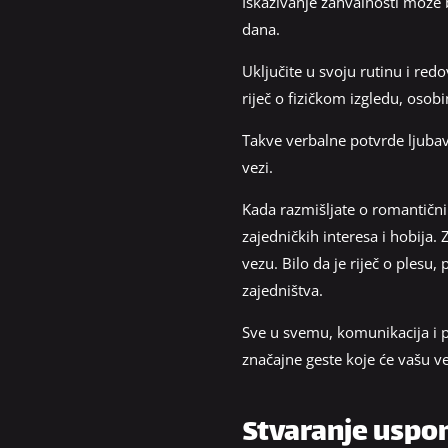
Iskazivanje zahvalnosti može 
dana.
Uključite u svoju rutinu i red
riječ o fizičkom izgledu, osob
Takve verbalne potvrde ljubavi
vezi.
Kada razmišljate o romantičnim
zajedničkih interesa i hobija
vezu. Bilo da je riječ o plesu,
zajedništva.
Sve u svemu, komunikacija i paž
značajne geste koje će vašu ve
Stvaranje uspom