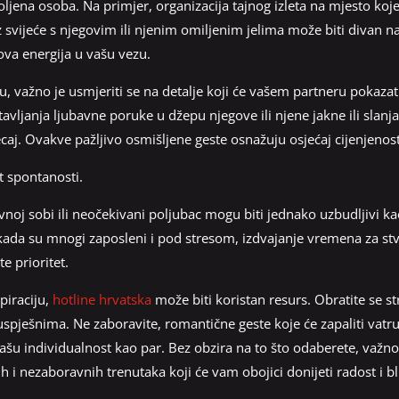
oljena osoba. Na primjer, organizacija tajnog izleta na mjesto koj
uz svijeće s njegovim ili njenim omiljenim jelima može biti divan na
va energija u vašu vezu.
, važno je usmjeriti se na detalje koji će vašem partneru pokazati 
avljanja ljubavne poruke u džepu njegove ili njene jakne ili slan
ecaj. Ovakve pažljivo osmišljene geste osnažuju osjećaj cijenjenost
t spontanosti.
noj sobi ili neočekivani poljubac mogu biti jednako uzbudljivi kao
kada su mnogi zaposleni i pod stresom, izdvajanje vremena za st
e prioritet.
spiraciju,
hotline hrvatska
može biti koristan resurs. Obratite se str
uspješnima. Ne zaboravite, romantične geste koje će zapaliti vatru
ašu individualnost kao par. Bez obzira na to što odaberete, važno
h i nezaboravnih trenutaka koji će vam obojici donijeti radost i bl