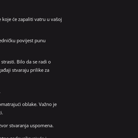
koje će zapaliti vatru u vašoj
jedničku povijest punu
trasti. Bilo da se radi o
đaji stvaraju prilike za
.
romatrajući oblake. Važno je
i.
 izvor stvaranja uspomena.