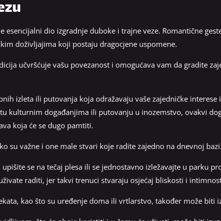
vezu
esencijalni dio izgradnje duboke i trajne veze. Romantične geste 
ičkim doživljajima koji postaju dragocjene uspomene.
radicija učvršćuje vašu povezanost i omogućava vam da gradite za
ih izleta ili putovanja koja odražavaju vaše zajedničke interese i s
etu kulturnim događanjima ili putovanju u inozemstvo, ovakvi doga
tava koja će se dugo pamtiti.
ko su važne i one male stvari koje radite zajedno na dnevnoj bazi
upišite se na tečaj plesa ili se jednostavno izležavajte u parku p
ivate raditi, jer takvi trenuci stvaraju osjećaj bliskosti i intimnost
kata, kao što su uređenje doma ili vrtlarstvo, također može biti