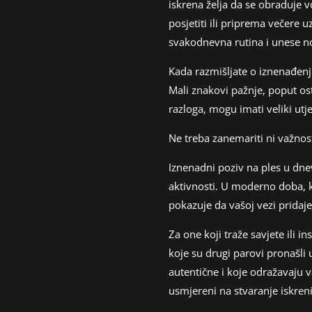
iskrena želja da se obraduje v
posjetiti ili priprema večere 
svakodnevna rutina i unese no
Kada razmišljate o iznenađenju
Mali znakovi pažnje, poput ost
razloga, mogu imati veliki utj
Ne treba zanemariti ni važnos
Iznenadni poziv na ples u dnev
aktivnosti. U moderno doba, 
pokazuje da vašoj vezi pridajet
Za one koji traže savjete ili in
koje su drugi parovi pronašli 
autentične i koje odražavaju v
usmjereni na stvaranje iskreni