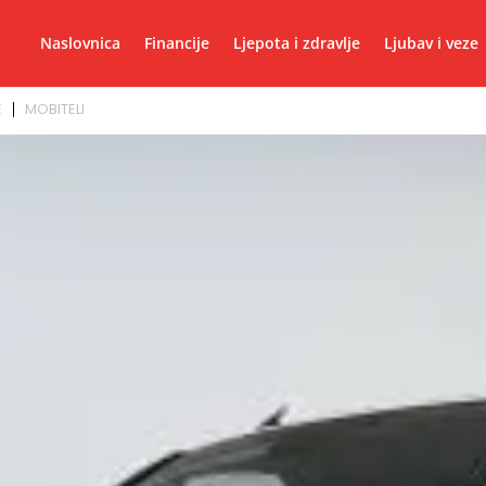
Naslovnica
Financije
Ljepota i zdravlje
Ljubav i veze