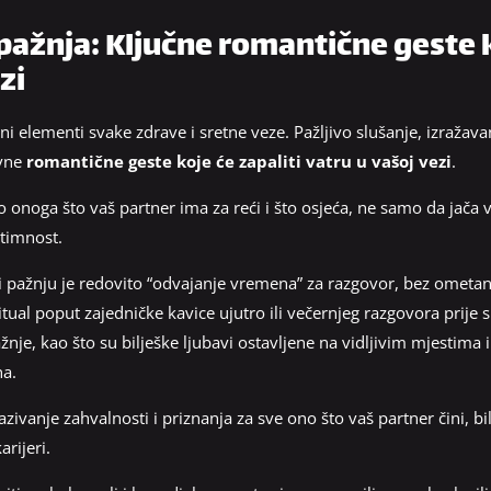
pažnja: Ključne romantične geste k
zi
i elementi svake zdrave i sretne veze. Pažljivo slušanje, izražavanj
ovne
romantične geste koje će zapaliti vatru u vašoj vezi
.
o onoga što vaš partner ima za reći i što osjeća, ne samo da jač
ntimnost.
 pažnju je redovito “odvajanje vremena” za razgovor, bez ometan
tual poput zajedničke kavice ujutro ili večernjeg razgovora prije 
e, kao što su bilješke ljubavi ostavljene na vidljivim mjestima ili
na.
azivanje zahvalnosti i priznanja za sve ono što vaš partner čini, bi
arijeri.