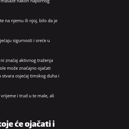
ili masaže nakon napornog
 na njemu ili njoj, bilo da je
ećaju sigurnosti i sreće u
 ni značaj aktivnog traženja
vole može značajno ojačati
sa stvara osjećaj timskog duha i
vrijeme i trud u te male, ali
e će ojačati i