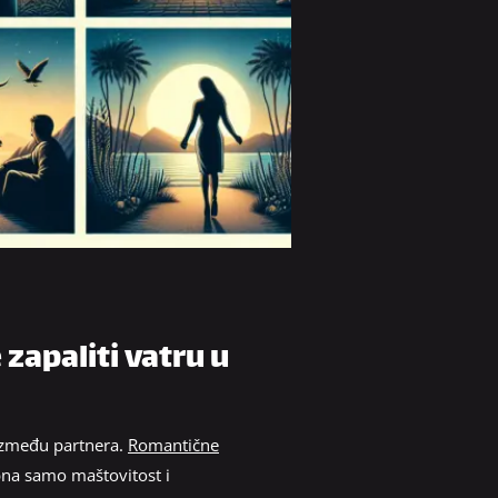
zapaliti vatru u
između partnera.
Romantične
ebna samo maštovitost i