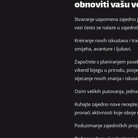
obnoviti vašu 
Stvaranje uspomena zajedno je 
vezi često se nalaze u zajedn
Kreiranje novih iskustava i t
smijeha, avanture i ljubavi.
Započnite s planiranjem posebn
vikend bijegu u prirodu, posj
stjecanje novih znanja i iskus
Osim velikih putovanja, jedna
Kuhajte zajedno nove recepte, 
pronaći aktivnosti koje oboje už
Poduzimanje zajedničkih proje