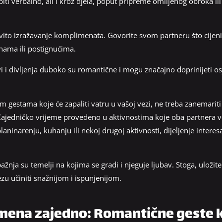
biti verbalno, ali i kroz djela, poput pripreme omiljenog obroka 
ovito izražavanje komplimenata. Govorite svom partneru što cijenite
inama ili postignućima.
 i divljenja duboko su romantične i mogu značajno doprinijeti osj
 gestama koje će zapaliti vatru u vašoj vezi, ne treba zanemariti
. Zajedničko vrijeme provedeno u aktivnostima koje oba partnera 
 planinarenju, kuhanju ili nekoj drugoj aktivnosti, dijeljenje intere
nja su temelji na kojima se gradi i njeguje ljubav. Stoga, uložite 
zu učiniti snažnijom i ispunjenijom.
ena zajedno: Romantične geste koj