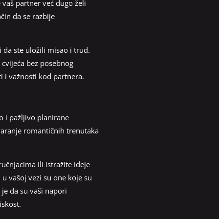
e vaš partner već dugo želi
čin da se razbije
da ste uložili misao i trud.
ja cvijeća bez posebnog
i i važnosti kod partnera.
 i pažljivo planirane
varanje romantičnih trenutaka
učnjacima ili istražite ideje
 u vašoj vezi su one koje su
 je da su vaši napori
iskost.