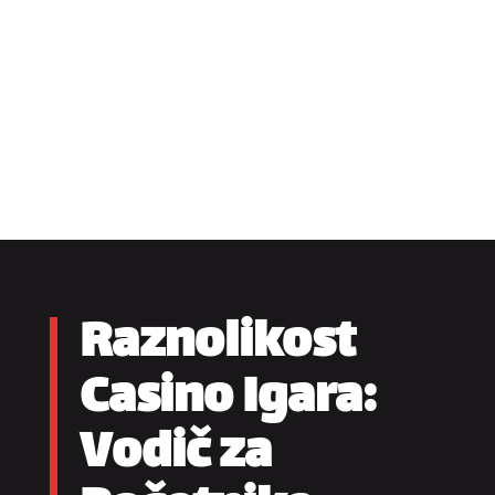
Raznolikost
Casino Igara:
Vodič za