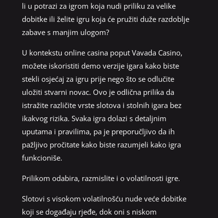
li u potrazi za igrom koja nudi priliku za velike
dobitke ili želite igru koja će pružiti duže razdoblje
zabave s manjim ulogom?
U kontekstu online casina poput Vavada Casino,
možete iskoristiti demo verzije igara kako biste
stekli osjećaj za igru prije nego što se odlučite
uložiti stvarni novac. Ovo je odlična prilika da
istražite različite vrste slotova i stolnih igara bez
ikakvog rizika. Svaka igra dolazi s detaljnim
uputama i pravilima, pa je preporučljivo da ih
pažljivo pročitate kako biste razumjeli kako igra
funkcioniše.
Prilikom odabira, razmislite i o volatilnosti igre.
Slotovi s visokom volatilnošću nude veće dobitke
koji se događaju rjeđe, dok oni s niskom