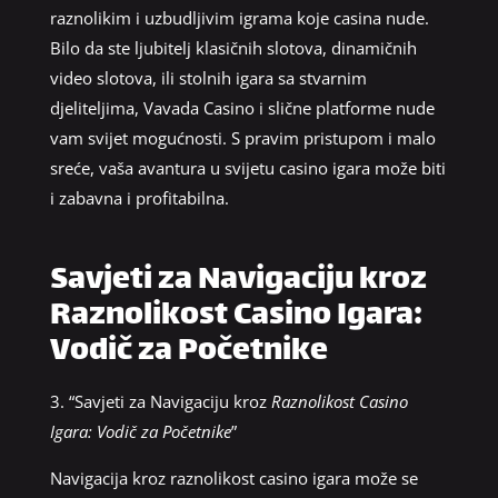
raznolikim i uzbudljivim igrama koje casina nude.
Bilo da ste ljubitelj klasičnih slotova, dinamičnih
video slotova, ili stolnih igara sa stvarnim
djeliteljima, Vavada Casino i slične platforme nude
vam svijet mogućnosti. S pravim pristupom i malo
sreće, vaša avantura u svijetu casino igara može biti
i zabavna i profitabilna.
Savjeti za Navigaciju kroz
Raznolikost Casino Igara:
Vodič za Početnike
3. “Savjeti za Navigaciju kroz
Raznolikost Casino
Igara: Vodič za Početnike
”
Navigacija kroz raznolikost casino igara može se