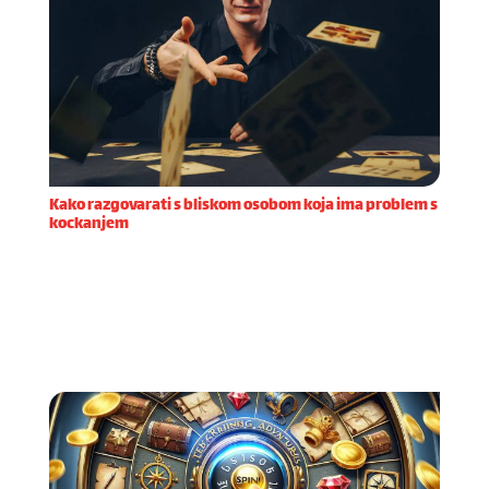
Kako razgovarati s bliskom osobom koja ima problem s
kockanjem
Prije nego što započnete razgovor s bliskom
osobom za koju sumnjate da ima problem s
kockanjem, važno je dobro se pripremiti. Priprema
za iskren i podržavajući razgovor zahtijeva
razumijevanje same ov