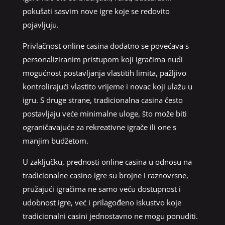
pokušati sasvim nove igre koje se redovito
pojavljuju.
Privlačnost online casina dodatno se povećava s
personaliziranim pristupom koji igračima nudi
mogućnost postavljanja vlastitih limita, pažljivo
kontrolirajući vlastito vrijeme i novac koji ulažu u
igru. S druge strane, tradicionalna casina često
postavljaju veće minimalne uloge, što može biti
ograničavajuće za rekreativne igrače ili one s
manjim budžetom.
U zaključku, prednosti online casina u odnosu na
tradicionalne casino igre su brojne i raznovrsne,
pružajući igračima ne samo veću dostupnost i
udobnost igre, već i prilagođeno iskustvo koje
tradicionalni casini jednostavno ne mogu ponuditi.