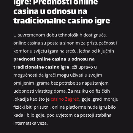
igre: Prednosti online
casina u odnosu na
tradicionalne casino igre
U suvremenom dobu tehnoloških dostignuća,
online casina su postala sinonim za pristupačnost i
komfor u svijetu igara na sreću. Jedna od ključnih
prednosti online casina u odnosu na
tradicionalne casino igre
leži upravo u
mogućnosti da igrači mogu uživati u svojim
omiljenim igrama bez potrebe za napuštanjem
udobnosti vlastitog doma. Za razliku od fizičkih
lokacija kao što je
casino Zagreb
, gdje igrači moraju
fizički biti prisutni, online platforme nude igru bilo
kada i bilo gdje, pod uvjetom da postoji stabilna
internetska veza.