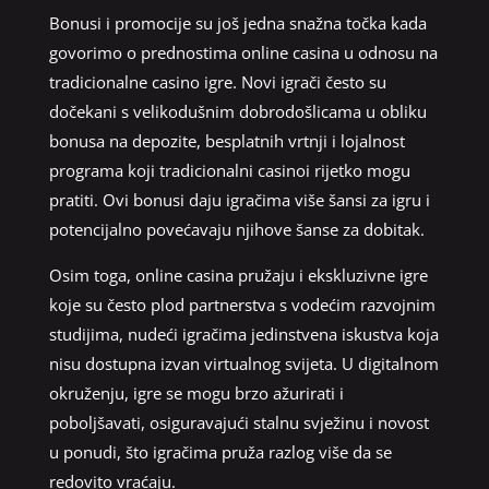
Bonusi i promocije su još jedna snažna točka kada
govorimo o prednostima online casina u odnosu na
tradicionalne casino igre. Novi igrači često su
dočekani s velikodušnim dobrodošlicama u obliku
bonusa na depozite, besplatnih vrtnji i lojalnost
programa koji tradicionalni casinoi rijetko mogu
pratiti. Ovi bonusi daju igračima više šansi za igru i
potencijalno povećavaju njihove šanse za dobitak.
Osim toga, online casina pružaju i ekskluzivne igre
koje su često plod partnerstva s vodećim razvojnim
studijima, nudeći igračima jedinstvena iskustva koja
nisu dostupna izvan virtualnog svijeta. U digitalnom
okruženju, igre se mogu brzo ažurirati i
poboljšavati, osiguravajući stalnu svježinu i novost
u ponudi, što igračima pruža razlog više da se
redovito vraćaju.