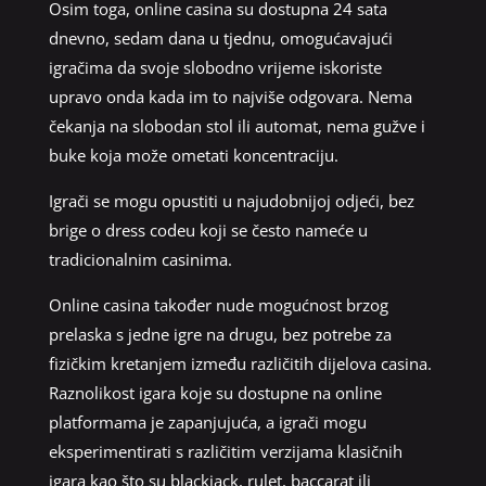
Osim toga, online casina su dostupna 24 sata
dnevno, sedam dana u tjednu, omogućavajući
igračima da svoje slobodno vrijeme iskoriste
upravo onda kada im to najviše odgovara. Nema
čekanja na slobodan stol ili automat, nema gužve i
buke koja može ometati koncentraciju.
Igrači se mogu opustiti u najudobnijoj odjeći, bez
brige o dress codeu koji se često nameće u
tradicionalnim casinima.
Online casina također nude mogućnost brzog
prelaska s jedne igre na drugu, bez potrebe za
fizičkim kretanjem između različitih dijelova casina.
Raznolikost igara koje su dostupne na online
platformama je zapanjujuća, a igrači mogu
eksperimentirati s različitim verzijama klasičnih
igara kao što su blackjack, rulet, baccarat ili