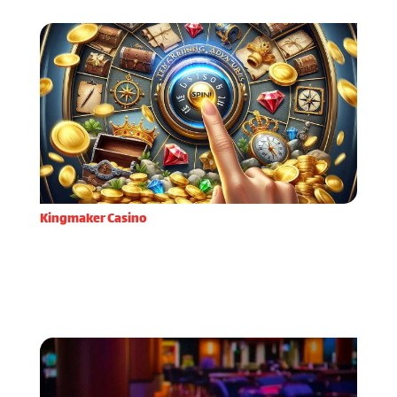
Kingmaker Casino
Kada sam prvi put odlučio isprobati Kingmaker
Casino, privukle su me njihove inovativne značajke
koje se rijetko viđaju na domaćem tržištu online
casina. Već prilikom registracije primijetio sam kolik