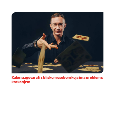
Kako razgovarati s bliskom osobom koja ima problem s
kockanjem
Prije nego što započnete razgovor s bliskom
osobom za koju sumnjate da ima problem s
kockanjem, važno je dobro se pripremiti. Priprema
za iskren i podržavajući razgovor zahtijeva
razumijevanje same ov