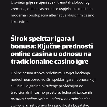
U svijetu gdje se cijeni svaki trenutak slobodnog
vremena, online casina su se uspjela istaknuti kao
moderna i pristupačna alternativa klasičnim casino
iskustvima.
Širok spektar igara i
bonusa: Ključne prednosti
online casina u odnosu na
tradicionalne casino igre
Online casina iznova redefiniraju svijet kockanja
nudeći neusporedivo širi spektar igara i bonusa koji
su učinili digitalno okruženje privlačnijim od
tradicionalnih casino prostora. Jedna od izraženih
prednosti online casina u odnosu na tradicionalne
casino igre
jest upravo ta raznolikost i bogatstvo