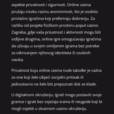
aspekte privatnosti i sigurnosti. Online casina
pružaju visoku razinu anonimnosti, što je osobito
privlačno igračima koji preferiraju diskreciju. Za
razliku od posjete fizičkom prostoru poput casino
Zagreba, gdje vaša prisutnost i aktivnosti mogu biti
vidljive drugima, online igre omogućavaju igračima
da uživaju u svojim omiljenim igrama bez potrebe
za otkrivanjem njihovog identiteta ili osobnih
navika.
Privatnost koju online casina nude također je važna
za one koji žele izbjeći socijalni pritisak ili
jednostavno ne žele biti prepoznati dok se klade.
U digitalnom okruženju, igrači mogu postaviti svoje
granice i igrati bez osjećaja srama ili neugode koji bi
mogli osjetiti u stvarnom casino okruženju.