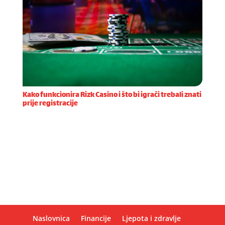
Kako funkcionira Rizk Casino i što bi igrači trebali znati
prije registracije
Registracija na Rizk Casino platformi prvi je korak
prema uzbudljivom iskustvu online igranja. Proces
otvaranja računa dizajniran je tako da bude brz i
jednostavan, a korisnika vodi kroz nekoliko osno
Naslovnica
Financije
Ljepota i zdravlje