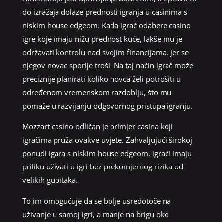
do izražaja dolaze prednosti igranja u casinima s
niskim house edgeom. Kada igrač odabere casino
igre koje imaju nižu prednost kuće, lakše mu je
održavati kontrolu nad svojim financijama, jer se
njegov novac sporije troši. Na taj način igrač može
preciznije planirati koliko novca želi potrošiti u
određenom vremenskom razdoblju, što mu
pomaže u razvijanju odgovornog pristupa igranju.
Mozzart casino odličan je primjer casina koji
igračima pruža ovakve uvjete. Zahvaljujući širokoj
ponudi igara s niskim house edgeom, igrači imaju
priliku uživati u igri bez prekomjernog rizika od
velikih gubitaka.
To im omogućuje da se bolje usredotoče na
uživanje u samoj igri, a manje na brigu oko