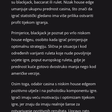
su blackjack, baccarat ili rulet. Nizak house edge
umanjuje ukupnu prednost casina, što znači da
igrač statistički gledano ima više prilika ostvariti
profit tijekom igranja.
Primjerice, blackjack je poznat po vrlo niskom
house edgeu, osobito kada igrač primjenjuje
optimalnu strategiju. Slična je situacija i kod
određenih varijanti ruleta koje nude povoljnije
uvjete igre, poput europskog ruleta, gdje je
prednost kuće gotovo dvostruko manja nego kod
američke verzije.
Osim toga, odabir casina s niskim house edgeom
pozitivno utječe i na psihološku komponentu igre.
Igrači imaju veću motivaciju i optimizam tijekom
igre, jer znaju da imaju realnije šanse za
ostvarivanje pozitivnih rezultata. Upravo zato