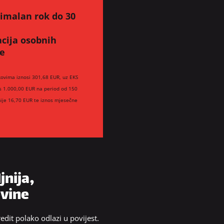
simalan rok do 30
acija osobnih
te
kovima iznosi 301,68 EUR, uz EKS
os 1.000,00 EUR na period od 150
ije 16,70 EUR te iznos mjesečne
jnija,
ovine
edit polako odlazi u povijest.