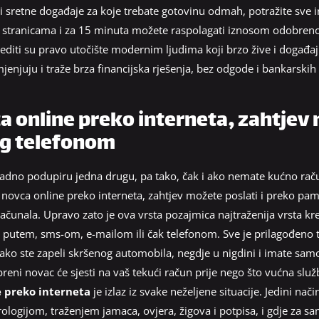
 i sretne događaje za koje trebate gotovinu odmah, potražite sve 
tranicama i za 15 minuta možete raspolagati iznosom odobrenog
editi su pravo utočište modernim ljudima koji brzo žive i događaj
smjenjuju i traže brza financijska rješenja, bez odgode i bankarskih
 online preko interneta, zahtjev 
g telefonom
kladno podupiru jedna drugu, pa tako, čak i ako nemate kućno ra
novca online preko interneta, zahtjev možete poslati i preko pa
računala. Upravo zato je ova vrsta pozajmica najtraženija vrsta kre
ne putem, sms-om, e-mailom ili čak telefonom. Sve je prilagođeno 
o ste zapeli skršenog automobila, negdje u nigdini i imate samo 
eni novac će sjesti na vaš tekući račun prije nego što vućna služ
 preko interneta
je izlaz iz svake neželjene situacije. Jedini način
ogijom, traženjem jamaca, ovjera, žigova i potpisa, i gdje za s