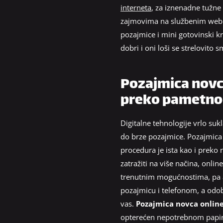
interneta
, za iznenadne tužne
zajmovima na službenim web s
pozajmice i mini gotovinski kr
dobri i oni loši se strelovito 
Pozajmica novca
preko pametno
Digitalne tehnologije vrlo su
do brze pozajmice. Pozajmica 
procedura je ista kao i preko 
zatražiti na više načina, onli
trenutnim mogućnostima, pa ak
pozajmicu i telefonom, a odobr
vas.
Pozajmica novca online
opterećen nepotrebnom papirol