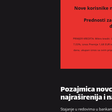
Nove korisnike n
Prednosti za
d
PRIMJER KREDITA: Mikro kredit: 
7,03%, iznos Premije 1,68 EUR t
dana, ukupan iznos sa svim pri
Pozajmica novca
najraširenija i
Stajanje u redovima u bankama,