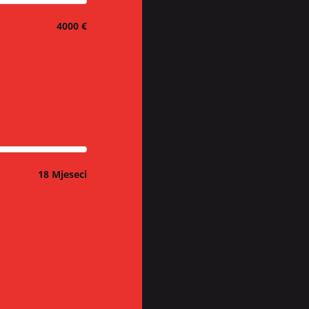
4000 €
18 Mjeseci