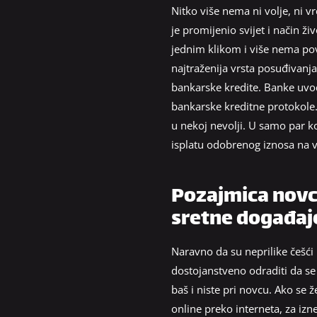
Nitko više nema ni volje, ni 
je promijenio svijet i način ž
jednim klikom i više nema povr
najtraženija vrsta posuđivanja 
bankarske kredite. Banke uvod
bankarske kreditne protokole
u nekoj nevolji. U samo par k
isplatu odobrenog iznosa na v
Pozajmica novca
sretne događaj
Naravno da su neprilike češći
dostojanstveno odraditi da se n
baš i niste pri novcu. Ako se ž
online preko interneta, za iz