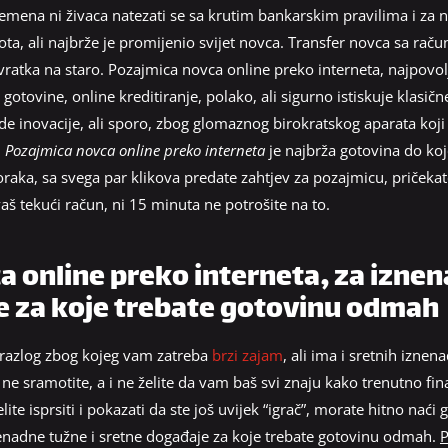
vremena ni živaca natezati se sa krutim bankarskim pravilima i za
ivota, ali najbrže je promijenio svijet novca. Transfer novca sa ra
atka na staro. Pozajmica novca online preko interneta, najpovoljn
gotovine, online kreditiranje, polako, ali sigurno istiskuje klasičn
e inovacije, ali sporo, zbog glomaznog birokratskog aparata koji 
.
Pozajmica novca online preko interneta
je najbrža gotovina do ko
oraka, sa svega par klikova predate zahtjev za pozajmicu, priček
aš tekući račun, ni 15 minuta ne potrošite na to.
 online preko interneta, za iznen
e za koje trebate gotovinu odmah
 razlog zbog kojeg vam zatreba
brzi zajam
, ali ima i sretnih izne
e sramotite, a i ne želite da vam baš svi znaju kako trenutno finan
elite isprsiti i pokazati da ste još uvijek “igrač”, morate hitno nać
nenadne tužne i sretne događaje za koje trebate gotovinu odmah.
P