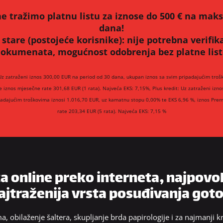
e tražimo platnu listu za iznose do 500 € na mak
dana!
 stare (postojeće korisnike):
nije potrebna verifik
okumenata, mogućnost odobrenja bez platne lis
Uz zatraženi iznos 300,00 EUR na period od 30 dana, ukupan iznos sa svim pripadajućim troš
e iznos mjesečne rate 301,68 EUR (1 rata). Najveća EKS: 7,15%, Plus kredit: Uz zatraženi izn
padajućim troškovima iznosi 1.016,70 EUR, uz kamatnu stopu 0,00% te EKS 6,96 %, iznos Prem
rate 203,34 EUR (5 rata). Najveća EKS: 7,15 %
 online preko interneta, najpovol
 najtraženija vrsta posuđivanja got
 obilaženje šaltera, skupljanje brda papirologije i za najmanji kr