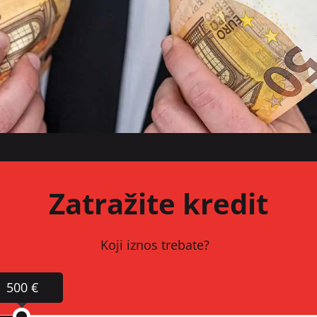
Zatražite kredit
Koji iznos trebate?
500 €