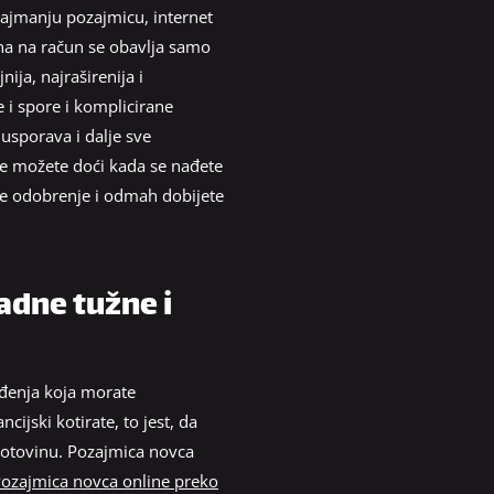
 najmanju pozajmicu, internet
čuna na račun se obavlja samo
ija, najraširenija i
e i spore i komplicirane
usporava i dalje sve
je možete doći kada se nađete
ate odobrenje i odmah dobijete
adne tužne i
nađenja koja morate
cijski kotirate, to jest, da
i gotovinu. Pozajmica novca
ozajmica novca online preko