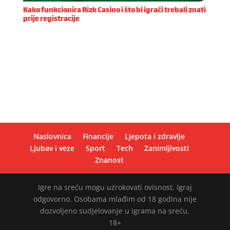
Kako funkcionira Rizk Casino i što bi igrači trebali znati
prije registracije
Registracija na Rizk Casino platformi prvi je korak
prema uzbudljivom iskustvu online igranja. Proces
otvaranja računa dizajniran je tako da bude brz i
jednostavan, a korisnika vodi kroz nekoliko osno
Naslovnica
Financije
Ljepota i zdravlje
Ljubav i veze
Sport
Tech
Zanimljivosti
Znanost
Igre na sreću mogu uzrokovati ovisnost. Igraj
odgovorno. Osobama mlađim od 18 godina nije
dozvoljeno sudjelovanje u igrama na sreću.
18+