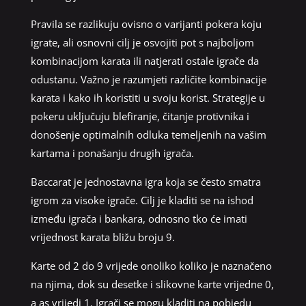
Pravila se razlikuju ovisno o varijanti pokera koju
igrate, ali osnovni cilj je osvojiti pot s najboljom
kombinacijom karata ili natjerati ostale igrače da
odustanu. Važno je razumjeti različite kombinacije
karata i kako ih koristiti u svoju korist. Strategije u
pokeru uključuju blefiranje, čitanje protivnika i
donošenje optimalnih odluka temeljenih na vašim
kartama i ponašanju drugih igrača.
Baccarat je jednostavna igra koja se često smatra
igrom za visoke igrače. Cilj je kladiti se na ishod
između igrača i bankara, odnosno tko će imati
vrijednost karata bližu broju 9.
Karte od 2 do 9 vrijede onoliko koliko je naznačeno
na njima, dok su desetke i slikovne karte vrijedne 0,
a as vrijedi 1. Igrači se mogu kladiti na pobjedu