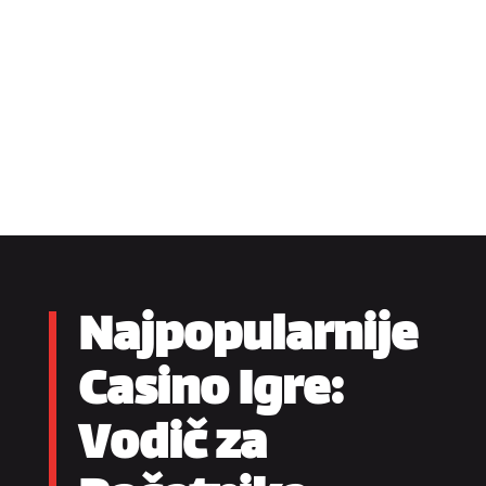
Najpopularnije
Casino Igre:
Vodič za