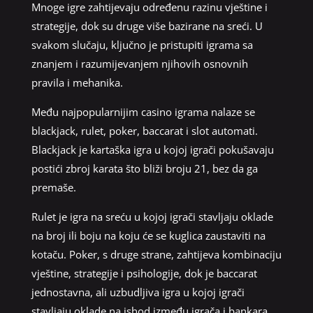
Mnoge igre zahtijevaju određenu razinu vještine i
strategije, dok su druge više bazirane na sreći. U
svakom slučaju, ključno je pristupiti igrama sa
znanjem i razumijevanjem njihovih osnovnih
pravila i mehanika.
Među najpopularnijim casino igrama nalaze se
blackjack, rulet, poker, baccarat i slot automati.
Blackjack je kartaška igra u kojoj igrači pokušavaju
postići zbroj karata što bliži broju 21, bez da ga
premaše.
Rulet je igra na sreću u kojoj igrači stavljaju oklade
na broj ili boju na koju će se kuglica zaustaviti na
kotaču. Poker, s druge strane, zahtijeva kombinaciju
vještine, strategije i psihologije, dok je baccarat
jednostavna, ali uzbudljiva igra u kojoj igrači
stavljaju oklade na ishod između igrača i bankara.