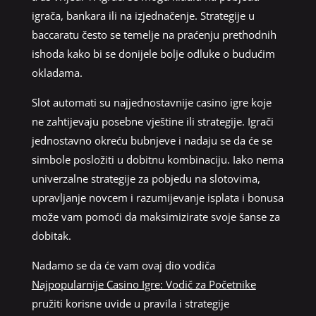
igrača, bankara ili na izjednačenje. Strategije u
baccaratu često se temelje na praćenju prethodnih
ishoda kako bi se donijele bolje odluke o budućim
okladama.
Slot automati su najjednostavnije casino igre koje
ne zahtijevaju posebne vještine ili strategije. Igrači
jednostavno okreću bubnjeve i nadaju se da će se
simbole posložiti u dobitnu kombinaciju. Iako nema
univerzalne strategije za pobjedu na slotovima,
upravljanje novcem i razumijevanje isplata i bonusa
može vam pomoći da maksimizirate svoje šanse za
dobitak.
Nadamo se da će vam ovaj dio vodiča
Najpopularnije Casino Igre: Vodič za Početnike
pružiti korisne uvide u pravila i strategije