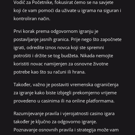
Vodič za Početnike, fokusirat ćemo se na savjete
koji će vam pomoći da uživate u igrama na siguran i
kontroliran način.
Prvi korak prema odgovornom igranju je
postavljanje jasnih granica. Prije nego što započnete
igrati, odredite iznos novca koji ste spremni
potrošiti i držite se tog budžeta. Nikada nemojte
koristiti novac namijenjen za osnovne životne
potrebe kao što su računi ili hrana.
Također, važno je postaviti vremenska ograničenja
za igranje kako biste izbjegli prekomjerno vrijeme
provedeno u casinima ili na online platformama.
Razumijevanje pravila i vjerojatnosti casino igara
također je ključno za odgovorno igranje.
Poznavanje osnovnih pravila i strategija može vam