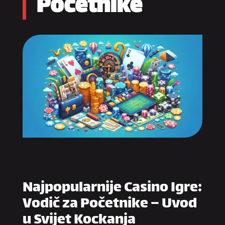
Početnike
Najpopularnije Casino Igre:
Vodič za Početnike – Uvod
u Svijet Kockanja