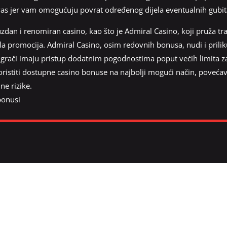
 vas jer vam omogućuju povrat određenog dijela eventualnih gubit
zdan i renomiran casino, kao što je Admiral Casino, koji pruža tr
ila promocija. Admiral Casino, osim redovnih bonusa, nudi i pril
igrači imaju pristup dodatnim pogodnostima poput većih limita za 
ristiti dostupne casino bonuse na najbolji mogući način, povećava
e rizike.
bonusi