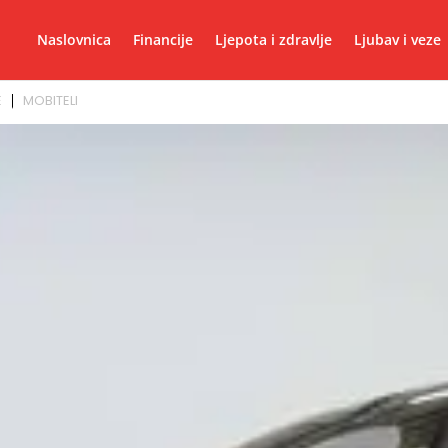
Naslovnica
Financije
Ljepota i zdravlje
Ljubav i veze