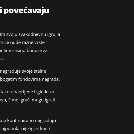
ji povećavaju
titi svoju svakodnevnu igru, a
rnice nude razne vrste
online casino bonuse za
a.
nagrađuje svoje stalne
 s bogatim fondovima nagrada.
tako unaprijede izglede za
va, čime igrači mogu igrati
koji kontinuirano nagrađuju
ajpopularnije igre, kao i