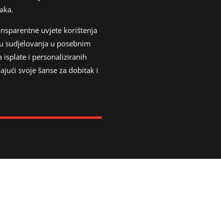
aka.
ansparentne uvjete korištenja
iku sudjelovanja u posebnim
isplate i personaliziranih
jući svoje šanse za dobitak i