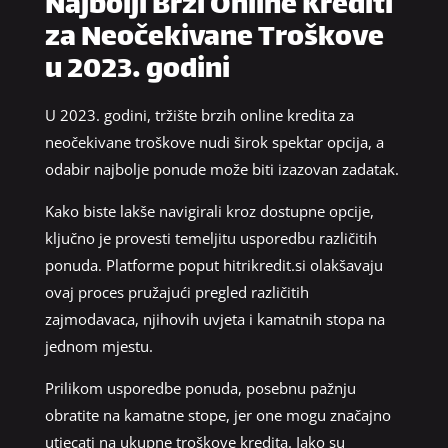
Najbolji Brzi Online Krediti
za Neočekivane Troškove
u 2023. godini
U 2023. godini, tržište brzih online kredita za
neočekivane troškove nudi širok spektar opcija, a
odabir najbolje ponude može biti izazovan zadatak.
Kako biste lakše navigirali kroz dostupne opcije,
ključno je provesti temeljitu usporedbu različitih
ponuda. Platforme poput hitrikredit.si olakšavaju
ovaj proces pružajući pregled različitih
zajmodavaca, njihovih uvjeta i kamatnih stopa na
jednom mjestu.
Prilikom usporedbe ponuda, posebnu pažnju
obratite na kamatne stope, jer one mogu značajno
utjecati na ukupne troškove kredita. Iako su