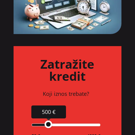
Zatražite
kredit
Koji iznos trebate?
500 €