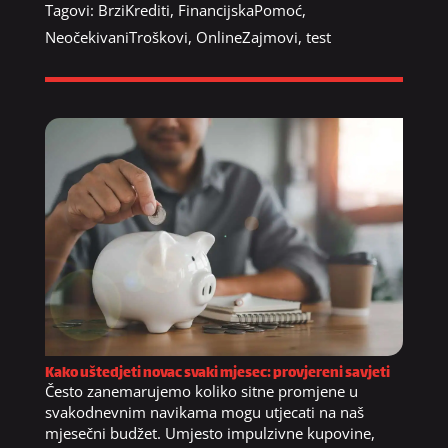
Tagovi:
BrziKrediti
,
FinancijskaPomoć
,
NeočekivaniTroškovi
,
OnlineZajmovi
,
test
Kako uštedjeti novac svaki mjesec: provjereni savjeti
Često zanemarujemo koliko sitne promjene u
svakodnevnim navikama mogu utjecati na naš
mjesečni budžet. Umjesto impulzivne kupovine,