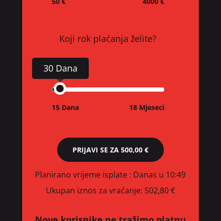
50 €
4000 €
Koji rok plaćanja želite?
30 Dana
15 Dana
18 Mjeseci
PRIJAVI SE ZA
500,00 €
Planirano vrijeme isplate
: Danas u 10:49
Ukupan iznos za vraćanje:
502,80 €
Nove korisnike ne tražimo platnu