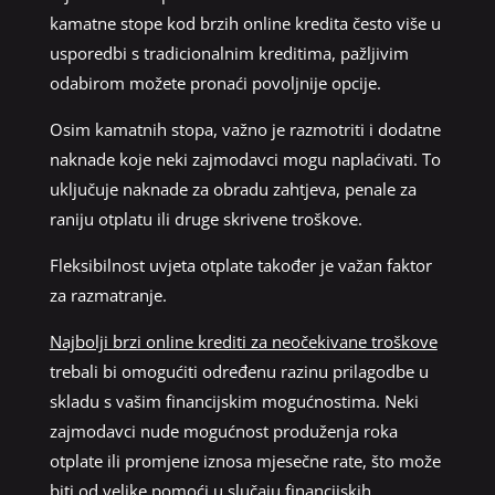
kamatne stope kod brzih online kredita često više u
usporedbi s tradicionalnim kreditima, pažljivim
odabirom možete pronaći povoljnije opcije.
Osim kamatnih stopa, važno je razmotriti i dodatne
naknade koje neki zajmodavci mogu naplaćivati. To
uključuje naknade za obradu zahtjeva, penale za
raniju otplatu ili druge skrivene troškove.
Fleksibilnost uvjeta otplate također je važan faktor
za razmatranje.
Najbolji brzi online krediti za neočekivane troškove
trebali bi omogućiti određenu razinu prilagodbe u
skladu s vašim financijskim mogućnostima. Neki
zajmodavci nude mogućnost produženja roka
otplate ili promjene iznosa mjesečne rate, što može
biti od velike pomoći u slučaju financijskih