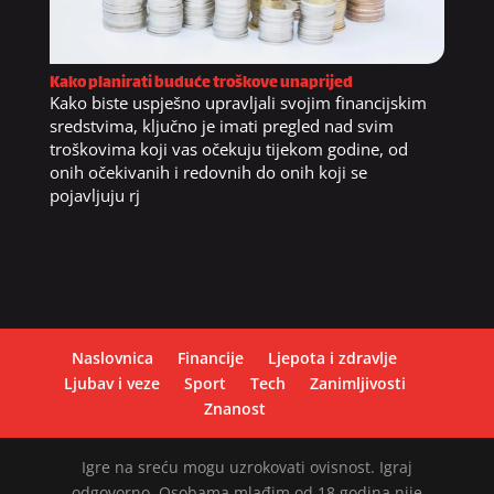
Kako planirati buduće troškove unaprijed
Kako biste uspješno upravljali svojim financijskim
sredstvima, ključno je imati pregled nad svim
troškovima koji vas očekuju tijekom godine, od
onih očekivanih i redovnih do onih koji se
pojavljuju rj
Naslovnica
Financije
Ljepota i zdravlje
Ljubav i veze
Sport
Tech
Zanimljivosti
Znanost
Igre na sreću mogu uzrokovati ovisnost. Igraj
odgovorno. Osobama mlađim od 18 godina nije