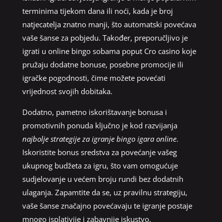
terminima tijekom dana ili noći, kada je broj
natjecatelja znatno manji, što automatski povećava
vaše šanse za pobjedu. Također, preporučljivo je
igrati u online bingo sobama poput Cro casino koje
pružaju dodatne bonuse, posebne promocije ili
igračke pogodnosti, čime možete povećati
vrijednost svojih dobitaka.
Dodatno, pametno iskorištavanje bonusa i
promotivnih ponuda ključno je kod razvijanja
najbolje strategije za igranje bingo igara online
.
Iskoristite bonus sredstva za povećanje vašeg
ukupnog budžeta za igru, što vam omogućuje
sudjelovanje u većem broju rundi bez dodatnih
ulaganja. Zapamtite da se, uz pravilnu strategiju,
vaše šanse značajno povećavaju te igranje postaje
mnogo isplativije i zabavnije iskustvo.