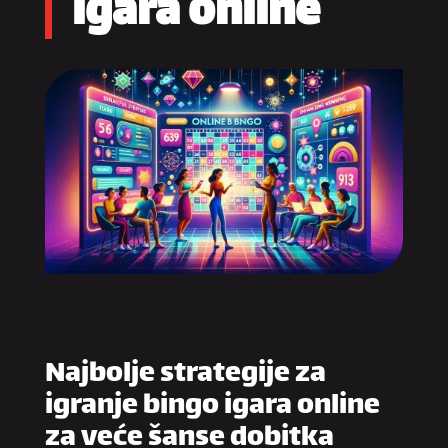
igara online
Najbolje strategije za
igranje bingo igara online
za veće šanse dobitka