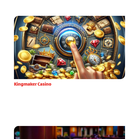
Kingmaker Casino
Kada sam prvi put odlučio isprobati Kingmaker
Casino, privukle su me njihove inovativne značajke
koje se rijetko viđaju na domaćem tržištu online
casina. Već prilikom registracije primijetio sam kolik