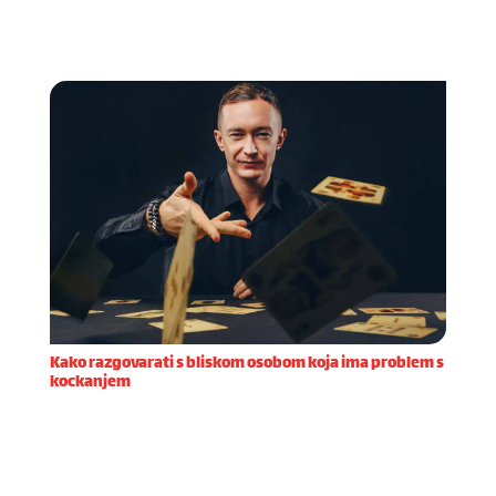
Kako razgovarati s bliskom osobom koja ima problem s
kockanjem
Prije nego što započnete razgovor s bliskom
osobom za koju sumnjate da ima problem s
kockanjem, važno je dobro se pripremiti. Priprema
za iskren i podržavajući razgovor zahtijeva
razumijevanje same ov