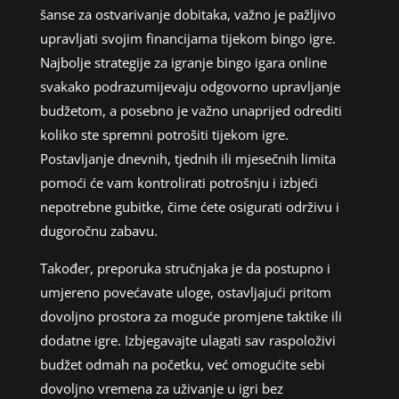
šanse za ostvarivanje dobitaka, važno je pažljivo
upravljati svojim financijama tijekom bingo igre.
Najbolje strategije za igranje bingo igara online
svakako podrazumijevaju odgovorno upravljanje
budžetom, a posebno je važno unaprijed odrediti
koliko ste spremni potrošiti tijekom igre.
Postavljanje dnevnih, tjednih ili mjesečnih limita
pomoći će vam kontrolirati potrošnju i izbjeći
nepotrebne gubitke, čime ćete osigurati održivu i
dugoročnu zabavu.
Također, preporuka stručnjaka je da postupno i
umjereno povećavate uloge, ostavljajući pritom
dovoljno prostora za moguće promjene taktike ili
dodatne igre. Izbjegavajte ulagati sav raspoloživi
budžet odmah na početku, već omogućite sebi
dovoljno vremena za uživanje u igri bez