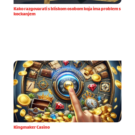
Kako razgovarati s bliskom osobom koja ima problem s
kockanjem
Prije nego što započnete razgovor s bliskom
osobom za koju sumnjate da ima problem s
kockanjem, važno je dobro se pripremiti. Priprema
za iskren i podržavajući razgovor zahtijeva
razumijevanje same ov
Kingmaker Casino
Kada sam prvi put odlučio isprobati Kingmaker