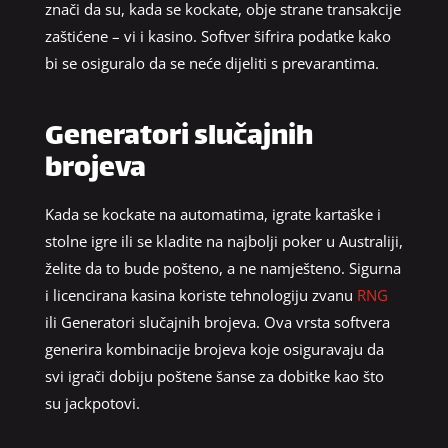
znači da su, kada se kockate, obje strane transakcije
zaštićene – vi i kasino. Softver šifrira podatke kako
bi se osiguralo da se neće dijeliti s prevarantima.
Generatori slučajnih
brojeva
Kada se kockate na automatima, igrate kartaške i
stolne igre ili se kladite na najbolji poker u Australiji,
želite da to bude pošteno, a ne namješteno. Sigurna
i licencirana kasina koriste tehnologiju zvanu
RNG
ili Generatori slučajnih brojeva. Ova vrsta softvera
generira kombinacije brojeva koje osiguravaju da
svi igrači dobiju poštene šanse za dobitke kao što
su jackpotovi.