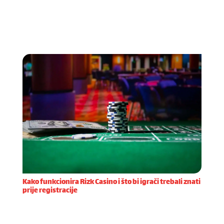
Casino, privukle su me njihove inovativne značajke
koje se rijetko viđaju na domaćem tržištu online
casina. Već prilikom registracije primijetio sam kolik
Kako funkcionira Rizk Casino i što bi igrači trebali znati
prije registracije
Registracija na Rizk Casino platformi prvi je korak
prema uzbudljivom iskustvu online igranja. Proces
otvaranja računa dizajniran je tako da bude brz i