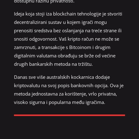
dostupnu razinu privatnosti.
Ideja koja stoji iza blockchain tehnologije je stvoriti
decentralizirani sustav u kojem igrači mogu
prenositi sredstva bez oslanjanja na treće strane ili
snositi odgovornost. Vaš kripto račun ne može se
zamrznuti, a transakcije s Bitcoinom i drugim
digitalnim valutama obrađuju se brže od većine
drugih bankarskih metoda na tržištu.
Danas sve više australskih kockarnica dodaje
kriptovalutu na svoj popis bankovnih opcija. Ova je
metoda jednostavna za korištenje, vrlo privatna,
visoko sigurna i popularna među igračima.