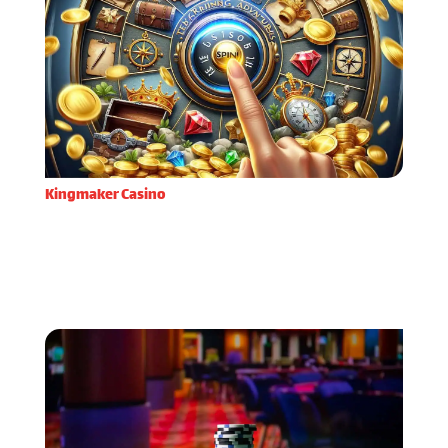
Kingmaker Casino
Kada sam prvi put odlučio isprobati Kingmaker
Casino, privukle su me njihove inovativne značajke
koje se rijetko viđaju na domaćem tržištu online
casina. Već prilikom registracije primijetio sam kolik