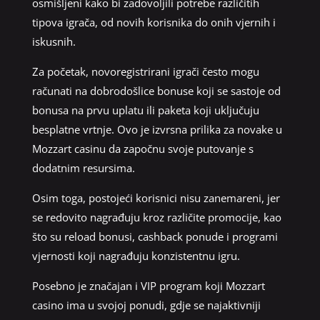
osmišljeni kako bi zadovoljili potrebe različitih
tipova igrača, od novih korisnika do onih vjernih i
iskusnih.
Za početak, novoregistrirani igrači često mogu
računati na dobrodošlice bonuse koji se sastoje od
bonusa na prvu uplatu ili paketa koji uključuju
besplatne vrtnje. Ovo je izvrsna prilika za novake u
Mozzart casinu da započnu svoje putovanje s
dodatnim resursima.
Osim toga, postojeći korisnici nisu zanemareni, jer
se redovito nagrađuju kroz različite promocije, kao
što su reload bonusi, cashback ponude i programi
vjernosti koji nagrađuju konzistentnu igru.
Posebno je značajan i VIP program koji Mozzart
casino ima u svojoj ponudi, gdje se najaktivniji