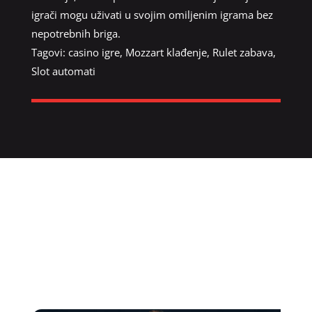
igrači mogu uživati u svojim omiljenim igrama bez
nepotrebnih briga.
Tagovi:
casino igre
,
Mozzart klađenje
,
Rulet zabava
,
Slot automati