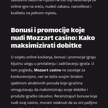
online igre na sreću, nudeći zabavu, raznolikost i
kvalitetu na jednom mjestu.
Bonusi i promocije koje
nudi Mozzart casino: Kako
maksimizirati dobitke
U svijetu online kockanja, bonusi i promocije igraju
ključnu ulogu u privlačenju i zadržavanju igrača. U
tom pogledu,
Mozzart casino
ne zaostaje za
konkurencijom, već se ističe svojim širokim
spektrom atraktivnih ponuda koje igračima
omogućavaju da maksimiziraju svoje dobitke i
produže igračko iskustvo. Recenzirajući bonuse koje
nudi ovaj casino, moram istaknuti da su oni pažljivo