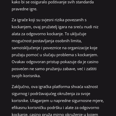
kako bi se osiguralo poštivanje svih standarda
pravedne igre.
Za igrače koji su svjesni rizika povezanih s
kockanjem, ovaj pružatelj igara na sreću nudi niz
alata za odgovorno kockanje. To uključuje
mogućnost postavljanja osobnih limita,
samoisključenje i poveznice na organizacije koje
pružaju pomoć u slučaju problema s kockanjem.
Ovakav odgovoran pristup pokazuje da je casino
posvećen ne samo pružanju zabave, već i zaštiti
svojih korisnika.
Zaključno, ova igračka platforma shvaća važnost
sigurnog i podržavajućeg okruženja za svoje
korisnike. Ulaganjem u napredne sigurnosne mjere,
efikasnu korisničku podršku i alate za odgovorno
kockanje, casino pruža mirno okruženje u kojem