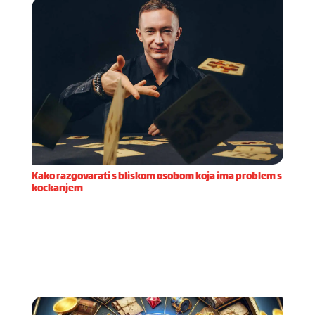
Kako razgovarati s bliskom osobom koja ima problem s
kockanjem
Prije nego što započnete razgovor s bliskom
osobom za koju sumnjate da ima problem s
kockanjem, važno je dobro se pripremiti. Priprema
za iskren i podržavajući razgovor zahtijeva
razumijevanje same ov