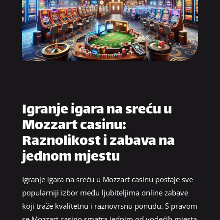
Igranje igara na sreću u
Mozzart casinu:
Raznolikost i zabava na
jednom mjestu
Igranje igara na sreću u Mozzart casinu postaje sve
popularniji izbor među ljubiteljima online zabave
koji traže kvalitetnu i raznovrsnu ponudu. S pravom
se Mozzart casino smatra jednim od vodećih mjesta