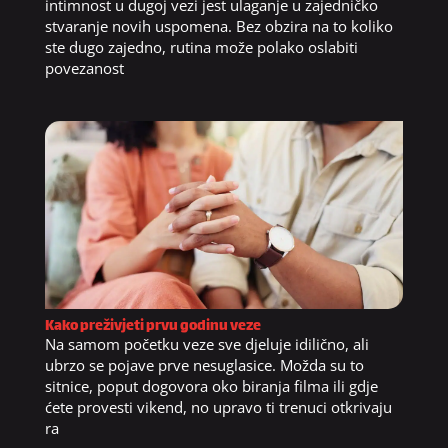
intimnost u dugoj vezi jest ulaganje u zajedničko
stvaranje novih uspomena. Bez obzira na to koliko
ste dugo zajedno, rutina može polako oslabiti
povezanost
Kako preživjeti prvu godinu veze
Na samom početku veze sve djeluje idilično, ali
ubrzo se pojave prve nesuglasice. Možda su to
sitnice, poput dogovora oko biranja filma ili gdje
ćete provesti vikend, no upravo ti trenuci otkrivaju
ra