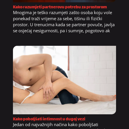
Kako razumjeti partnerovu potrebu za prostorom
Mnogima je teško razumjeti zašto osoba koju vole
ponekad traži vrijeme za sebe, tišinu ili fizički
prostor. U trenucima kada se partner povuče, javlja
se osjećaj nesigurnosti, pa i sumnje, pogotovo ak
Kako poboljšati intimnost u dugoj vezi
Jedan od najvažnijih načina kako poboljšati