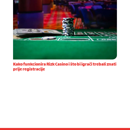
Kako funkcionira Rizk Casino i što bi igrači trebali znati
prije registracije
Registracija na Rizk Casino platformi prvi je korak
prema uzbudljivom iskustvu online igranja. Proces
otvaranja računa dizajniran je tako da bude brz i
jednostavan, a korisnika vodi kroz nekoliko osno