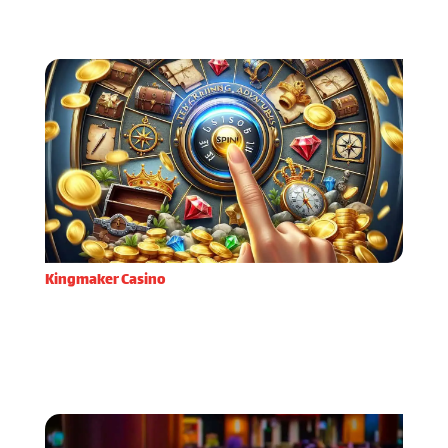
razumijevanje same ov
Kingmaker Casino
Kada sam prvi put odlučio isprobati Kingmaker
Casino, privukle su me njihove inovativne značajke
koje se rijetko viđaju na domaćem tržištu online
casina. Već prilikom registracije primijetio sam kolik