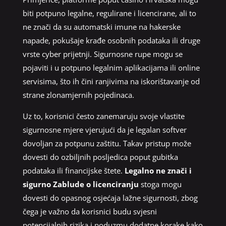
biti potpuno legalne, regulirane i licencirane, ali to
ne znači da su automatski imune na hakerske
napade, pokušaje krađe osobnih podataka ili druge
vrste cyber prijetnji. Sigurnosne rupe mogu se
pojaviti i u potpuno legalnim aplikacijama ili online
servisima, što ih čini ranjivima na iskorištavanje od
strane zlonamjernih pojedinaca.
Uz to, korisnici često zanemaruju svoje vlastite
sigurnosne mjere vjerujući da je legalan softver
dovoljan za potpunu zaštitu. Takav pristup može
dovesti do ozbiljnih posljedica poput gubitka
podataka ili financijske štete.
Legalno ne znači i
sigurno Zablude o licenciranju
stoga mogu
dovesti do opasnog osjećaja lažne sigurnosti, zbog
čega je važno da korisnici budu svjesni
potencijalnih rizika i poduzmu dodatne korake kako