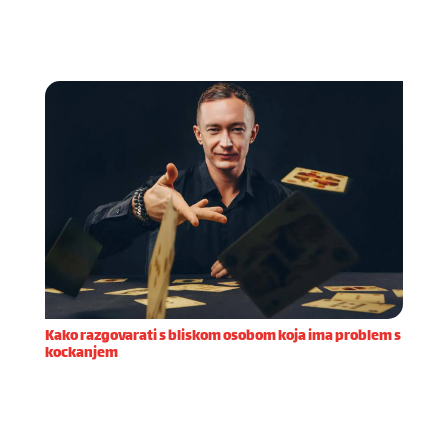
Kako razgovarati s bliskom osobom koja ima problem s
kockanjem
Prije nego što započnete razgovor s bliskom
osobom za koju sumnjate da ima problem s
kockanjem, važno je dobro se pripremiti. Priprema
za iskren i podržavajući razgovor zahtijeva