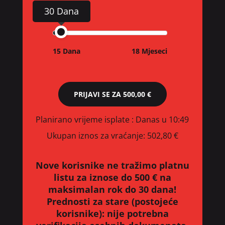
30 Dana
15 Dana
18 Mjeseci
PRIJAVI SE ZA
500,00 €
Planirano vrijeme isplate
: Danas u 10:49
Ukupan iznos za vraćanje:
502,80 €
Nove korisnike ne tražimo platnu
listu za iznose do 500 € na
maksimalan rok do 30 dana!
Prednosti za stare (postojeće
korisnike):
nije potrebna