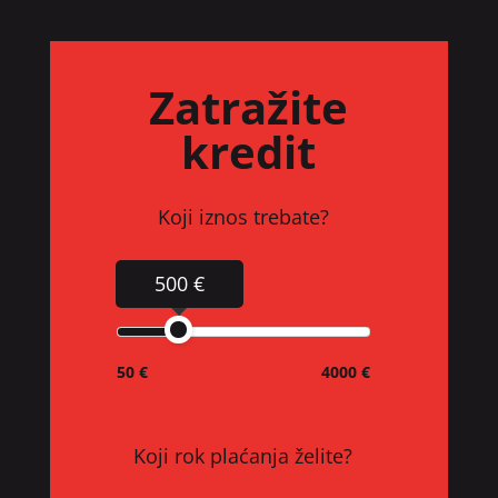
Zatražite
kredit
Koji iznos trebate?
500 €
50 €
4000 €
Koji rok plaćanja želite?