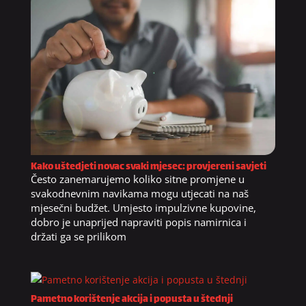
Kako uštedjeti novac svaki mjesec: provjereni savjeti
Često zanemarujemo koliko sitne promjene u
svakodnevnim navikama mogu utjecati na naš
mjesečni budžet. Umjesto impulzivne kupovine,
dobro je unaprijed napraviti popis namirnica i
držati ga se prilikom
Pametno korištenje akcija i popusta u štednji