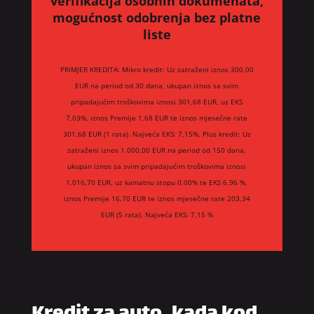
verifikacija osobnih dokumenata,
mogućnost odobrenja bez platne
liste
PRIMJER KREDITA: Mikro kredit: Uz zatraženi iznos 300,00
EUR na period od 30 dana, ukupan iznos sa svim
pripadajućim troškovima iznosi 301,68 EUR, uz EKS
7,03%, iznos Premije 1,68 EUR te iznos mjesečne rate
301,68 EUR (1 rata). Najveća EKS: 7,15%, Plus kredit: Uz
zatraženi iznos 1.000,00 EUR na period od 150 dana,
ukupan iznos sa svim pripadajućim troškovima iznosi
1.016,70 EUR, uz kamatnu stopu 0,00% te EKS 6,96 %,
iznos Premije 16,70 EUR te iznos mjesečne rate 203,34
EUR (5 rata). Najveća EKS: 7,15 %