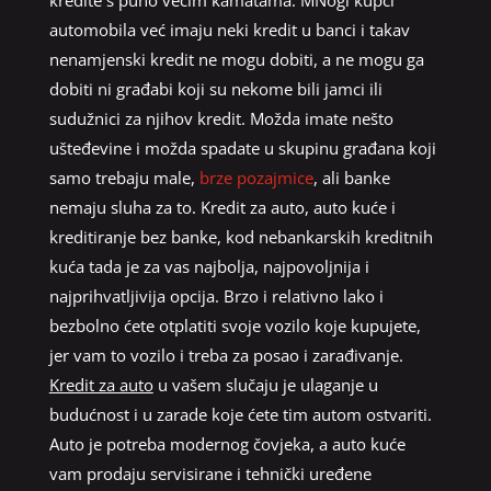
kredite s puno većim kamatama. MNogi kupci
automobila već imaju neki kredit u banci i takav
nenamjenski kredit ne mogu dobiti, a ne mogu ga
dobiti ni građabi koji su nekome bili jamci ili
sudužnici za njihov kredit. Možda imate nešto
ušteđevine i možda spadate u skupinu građana koji
samo trebaju male,
brze pozajmice
, ali banke
nemaju sluha za to. Kredit za auto, auto kuće i
kreditiranje bez banke, kod nebankarskih kreditnih
kuća tada je za vas najbolja, najpovoljnija i
najprihvatljivija opcija. Brzo i relativno lako i
bezbolno ćete otplatiti svoje vozilo koje kupujete,
jer vam to vozilo i treba za posao i zarađivanje.
Kredit za auto
u vašem slučaju je ulaganje u
budućnost i u zarade koje ćete tim autom ostvariti.
Auto je potreba modernog čovjeka, a auto kuće
vam prodaju servisirane i tehnički uređene