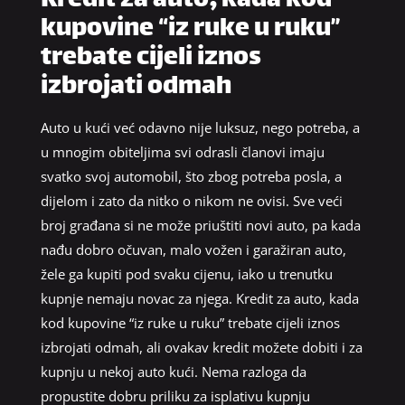
Kredit za auto, kada kod
kupovine “iz ruke u ruku”
trebate cijeli iznos
izbrojati odmah
Auto u kući već odavno nije luksuz, nego potreba, a
u mnogim obiteljima svi odrasli članovi imaju
svatko svoj automobil, što zbog potreba posla, a
dijelom i zato da nitko o nikom ne ovisi. Sve veći
broj građana si ne može priuštiti novi auto, pa kada
nađu dobro očuvan, malo vožen i garažiran auto,
žele ga kupiti pod svaku cijenu, iako u trenutku
kupnje nemaju novac za njega. Kredit za auto, kada
kod kupovine “iz ruke u ruku” trebate cijeli iznos
izbrojati odmah, ali ovakav kredit možete dobiti i za
kupnju u nekoj auto kući. Nema razloga da
propustite dobru priliku za isplativu kupnju