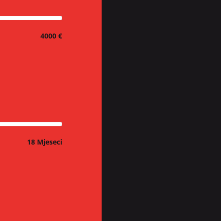
4000 €
18 Mjeseci