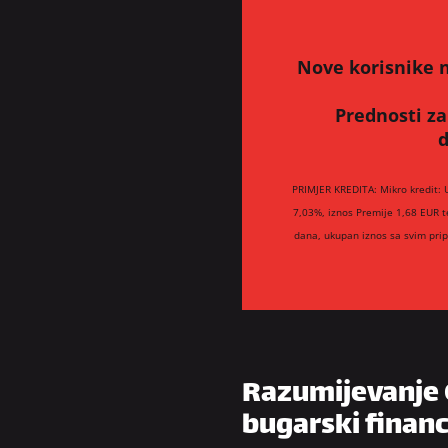
Nove korisnike n
Prednosti za
d
PRIMJER KREDITA: Mikro kredit: 
7,03%, iznos Premije 1,68 EUR t
dana, ukupan iznos sa svim pri
Razumijevanje 
bugarski financ