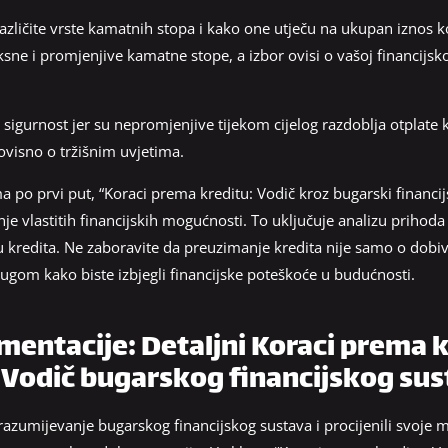
azličite vrste kamatnih stopa i kako one utječu na ukupan iznos koj
sne i promjenjive kamatne stope, a izbor ovisi o vašoj financijsko
sigurnost jer su nepromjenjive tijekom cijelog razdoblja otplate 
visno o tržišnim uvjetima.
ma po prvi put, “Koraci prema kreditu: Vodič kroz bugarski financi
nje vlastitih financijskih mogućnosti. To uključuje analizu prihoda 
tu kredita. Ne zaboravite da preuzimanje kredita nije samo o dobi
gom kako biste izbjegli financijske poteškoće u budućnosti.
ntacije: Detaljni Koraci prema k
 Vodič bugarskog financijskog su
 razumijevanje bugarskog financijskog sustava i procijenili svoje