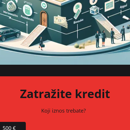
Zatražite kredit
Koji iznos trebate?
500 €