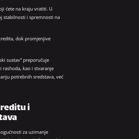
i ćete na kraju vratiti. U
j stabilnosti i spremnosti na
kredita, dok promjenjive
jski sustav” preporučuje
i rashoda, kao i stvaranje
vanju potrebnih sredstava, već
reditu i
stava
 mogućnosti za uzimanje