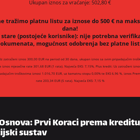
Ukupan iznos za vraćanje:
502,80 €
e tražimo platnu listu za iznose do 500 € na mak
dana!
 stare (postojeće korisnike):
nije potrebna verifik
okumenata, mogućnost odobrenja bez platne lis
Uz zatraženi iznos 300,00 EUR na period od 30 dana, ukupan iznos sa svim pripadajućim troš
e iznos mjesečne rate 301,68 EUR (1 rata). Najveća EKS: 7,15%, Plus kredit: Uz zatraženi izn
padajućim troškovima iznosi 1.016,70 EUR, uz kamatnu stopu 0,00% te EKS 6,96 %, iznos Prem
rate 203,34 EUR (5 rata). Najveća EKS: 7,15 %
Osnova: Prvi Koraci prema kreditu
ijski sustav