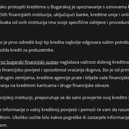
ako pristupiti kreditima u Bugarskoj je upoznavanje s osnovama 
čitih financijskih institucija, uključujući banke, kreditne unije i on
 Svaka od ovih institucija ima svoje specifične zahtjeve i procedure
o je prvo odrediti koji tip kredita najbolje odgovara vašim potreb
 možda kredit za poduzetnike.
oz bugarski financijski sustav
naglašava važnost dobrog kreditnog r
u financijsku povijest i sposobnost vraćanja dugova, što je od pr
ugim zemljama, kreditne agencije prate i bilježe vaše financijske 
vanja na kreditnim karticama i druge financijske obveze.
cijskoj instituciji, preporučuje se da sami provjerite svoj kreditni i
 informacije o vašoj kreditnoj povijesti i pomoći će vam da razum
tom. Ukoliko uočite bilo kakve pogreške ili zastarjele informacije,
tom.