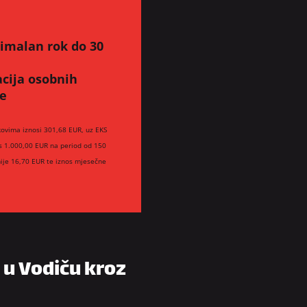
simalan rok do 30
acija osobnih
te
kovima iznosi 301,68 EUR, uz EKS
os 1.000,00 EUR na period od 150
ije 16,70 EUR te iznos mjesečne
 u Vodiču kroz