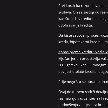
Prvi korak ka razumijevanju k
sustava. On se sastoji od razli
kao što je brzkreditonlajn.bg.
odobravanje kredita.
Da biste započeli proces, važn
kredit, hipotekarni kredit ili
Koraci prema kreditu: Vodič kr
ključan jer on predstavlja vaš
U Bugarskoj, kao i u mnogim dr
povijest otplate kredita, dugo
Prije nego što se obratite finan
Ovaj dokument sadrži detaljne
razmatraju vaš zahtjev za kredi
podnošenja zahtjeva za kredi