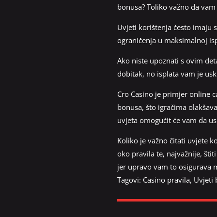
bonusa? Toliko važno da vam t
Uvjeti korištenja često imaju 
ograničenja u maksimalnoj isp
Ako niste upoznati s ovim det
dobitak, no isplata vam je uskr
Cro Casino je primjer online c
bonusa, što igračima olakšava
uvjeta omogućit će vam da usp
Koliko je važno čitati uvjete 
oko pravila te, najvažnije, šti
jer upravo vam to osigurava 
Tagovi:
Casino pravila
,
Uvjeti