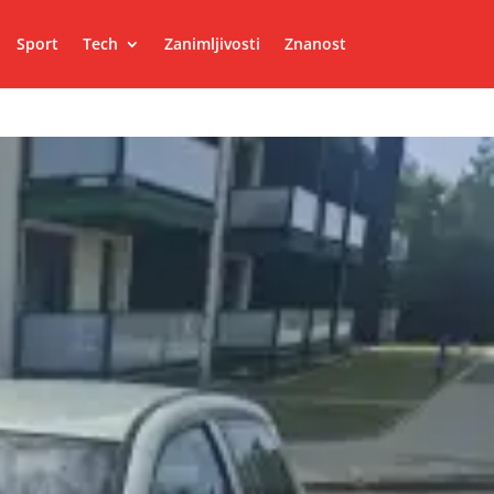
Sport
Tech
Zanimljivosti
Znanost