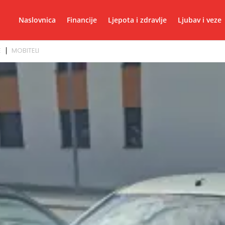
Naslovnica
Financije
Ljepota i zdravlje
Ljubav i veze