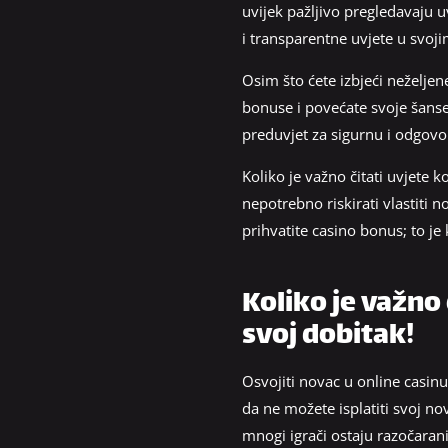
uvijek pažljivo pregledavaju u
i transparentne uvjete u svoj
Osim što ćete izbjeći neželjen
bonuse i povećate svoje šanse 
preduvjet za sigurnu i odgovo
Koliko je važno čitati uvjete k
nepotrebno riskirati vlastiti 
prihvatite casino bonus; to je 
Koliko je važno 
svoj dobitak!
Osvojiti novac u online casinu 
da ne možete isplatiti svoj no
mnogi igrači ostaju razočarani