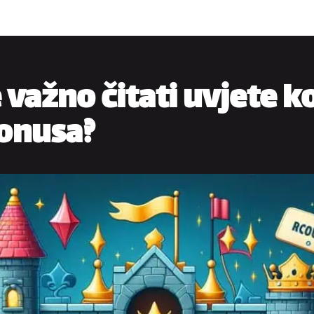
e važno čitati uvjete k
bonusa?