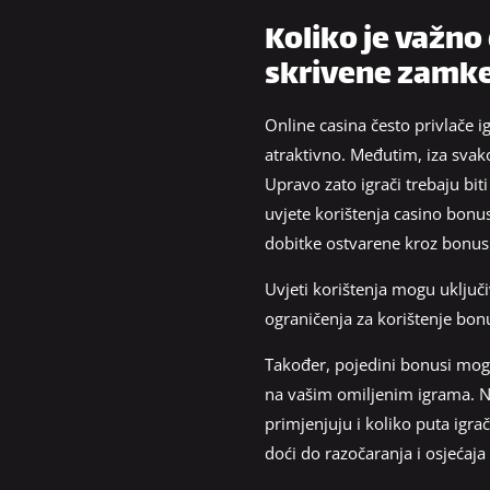
Koliko je važno
skrivene zamke
Online casina često privlače
atraktivno. Međutim, iza svak
Upravo zato igrači trebaju biti
uvjete korištenja casino bonu
dobitke ostvarene kroz bonus
Uvjeti korištenja mogu uključ
ograničenja za korištenje bonu
Također, pojedini bonusi mogu
na vašim omiljenim igrama. Na
primjenjuju i koliko puta igra
doći do razočaranja i osjećaja 