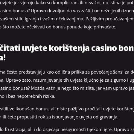
 uvjete jer vjeruju kako su komplicirani ili nevažni, no istina je p
a casino bonusa? Upravo dovoljno da vas zaštiti od neželjenih iz
vašem stilu igranja i vašim očekivanjima. Pažljivim proučavanjem
o što možete očekivati od bonus ponuda koje prihvaćate.
čitati uvjete korištenja casino bon
a!
ma često predstavljaju kao odlična prilika za povećanje šansi za 
. Upravo zato, razumijevanje tih uvjeta ključno je za sigurno i ug
 casino bonusa? Možda važnije nego što mislite, jer vam upravo ja
o i bez nepotrebnih rizika.
vatili velikodušan bonus, ali niste pažljivo pročitali uvjete korište
li ćete propustiti rok za ispunjavanje uvjeta odigravanja.
frustracija, ali i do osjećaja nesigurnosti tijekom igre. Upravo zat