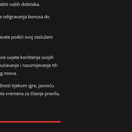
titi vaših dobitaka.
eta odigravanja bonusa do
vate podići svoj zasluženi
sve uvjete korištenja svojih
učavanje i razumijevanje tih
eg novca.
žnost tijekom igre, jasnoću
uta vremena za čitanje pravila,