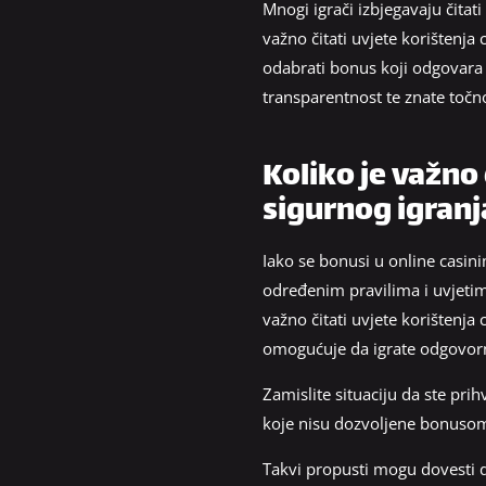
Mnogi igrači izbjegavaju čitati
važno čitati uvjete korištenj
odabrati bonus koji odgovara 
transparentnost te znate točn
Koliko je važno 
sigurnog igranj
Iako se bonusi u online casini
određenim pravilima i uvjetima
važno čitati uvjete korištenja
omogućuje da igrate odgovorn
Zamislite situaciju da ste prih
koje nisu dozvoljene bonusom i
Takvi propusti mogu dovesti do 