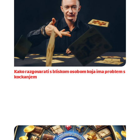
Kako razgovarati s bliskom osobom koja ima problem s
kockanjem
Prije nego što započnete razgovor s bliskom
osobom za koju sumnjate da ima problem s
kockanjem, važno je dobro se pripremiti. Priprema
za iskren i podržavajući razgovor zahtijeva
razumijevanje same ov