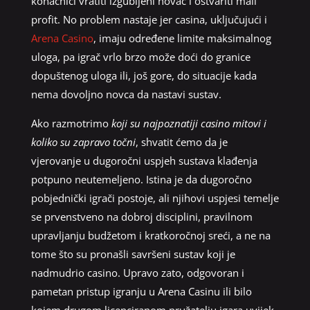
konačnici vratiti izgubljeni novac i ostvariti mali
profit. No problem nastaje jer casina, uključujući i
Arena Casino
, imaju određene limite maksimalnog
uloga, pa igrač vrlo brzo može doći do granice
dopuštenog uloga ili, još gore, do situacije kada
nema dovoljno novca da nastavi sustav.
Ako razmotrimo
koji su najpoznatiji casino mitovi i
koliko su zapravo točni
, shvatit ćemo da je
vjerovanje u dugoročni uspjeh sustava klađenja
potpuno neutemeljeno. Istina je da dugoročno
pobjednički igrači postoje, ali njihovi uspjesi temelje
se prvenstveno na dobroj disciplini, pravilnom
upravljanju budžetom i kratkoročnoj sreći, a ne na
tome što su pronašli savršeni sustav koji je
nadmudrio casino. Upravo zato, odgovoran i
pametan pristup igranju u Arena Casinu ili bilo
kojem drugom licenciranom pružatelju igara uvijek