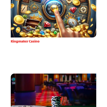
Kingmaker Casino
Kada sam prvi put odlučio isprobati Kingmaker
Casino, privukle su me njihove inovativne značajke
koje se rijetko viđaju na domaćem tržištu online
casina. Već prilikom registracije primijetio sam kolik