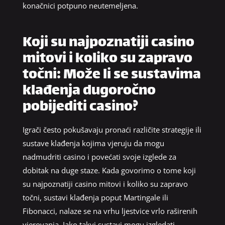
konačnici potpuno neutemeljena.
Koji su najpoznatiji casino
mitovi i koliko su zapravo
točni: Može li se sustavima
klađenja dugoročno
pobijediti casino?
Igrači često pokušavaju pronaći različite strategije ili
sustave klađenja kojima vjeruju da mogu
nadmudriti casino i povećati svoje izglede za
dobitak na duge staze. Kada govorimo o tome koji
su najpoznatiji casino mitovi i koliko su zapravo
točni, sustavi klađenja poput Martingale ili
Fibonacci, nalaze se na vrhu ljestvice vrlo raširenih
vjerovanja. Iako takvi sustavi mogu izgledati