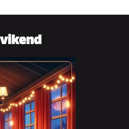
a vikend