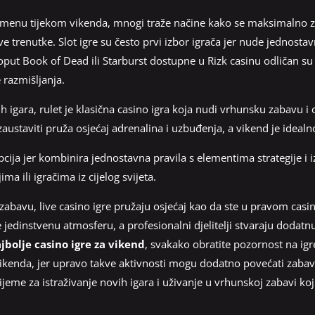
menu tijekom vikenda, mnogi traže načine kako se maksimalno zaba
ve trenutke. Slot igre su često prvi izbor igrača jer nude jednostav
put Book of Dead ili Starburst dostupne u Rizk casinu odličan su 
 razmišljanja.
nih igara, rulet je klasična casino igra koja nudi vrhunsku zabavu 
 zaustaviti pruža osjećaj adrenalina i uzbuđenja, a vikend je idealn
pcija jer kombinira jednostavna pravila s elementima strategije i 
ma ili igračima iz cijelog svijeta.
 zabavu, live casino igre pružaju osjećaj kao da ste u pravom casi
e jedinstvenu atmosferu, a profesionalni djelitelji stvaraju doda
jbolje casino igre za vikend
, svakako obratite pozornost na ig
 vikenda, jer upravo takve aktivnosti mogu dodatno povećati zabav
rijeme za istraživanje novih igara i uživanje u vrhunskoj zabavi ko