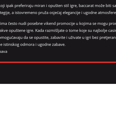
koji ipak preferiraju miran i opušten stil igre, baccarat može biti s
tegije, a istovremeno pruža osjećaj elegancije i ugodne atmosfere
čima često nudi posebne vikend promocije u kojima se mogu prona
akve opuštene igre. Kada razmišljate o tome koje su najbolje casi
ogućavaju da se opustite, zabavite i uživate u igri bez pretjeranog
me istinskog odmora i ugodne zabave.
bava