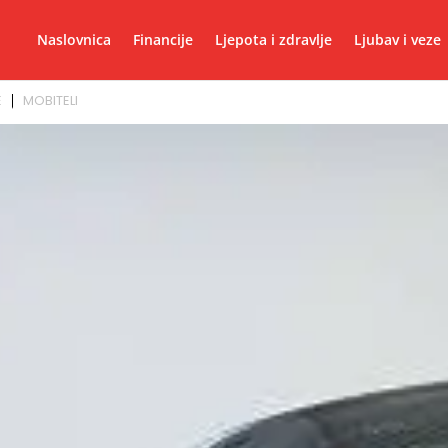
Naslovnica
Financije
Ljepota i zdravlje
Ljubav i veze