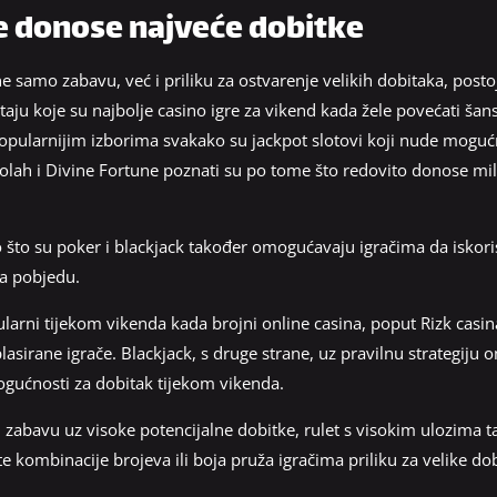
e donose najveće dobitke
e samo zabavu, već i priliku za ostvarenje velikih dobitaka, posto
taju koje su najbolje casino igre za vikend kada žele povećati šan
pularnijim izborima svakako su jackpot slotovi koji nude mogućn
lah i Divine Fortune poznati su po tome što redovito donose mil
 što su poker i blackjack također omogućavaju igračima da iskorist
za pobjedu.
larni tijekom vikenda kada brojni online casina, poput Rizk casi
lasirane igrače. Blackjack, s druge strane, uz pravilnu strategij
ogućnosti za dobitak tijekom vikenda.
 zabavu uz visoke potencijalne dobitke, rulet s visokim ulozima ta
te kombinacije brojeva ili boja pruža igračima priliku za velike 