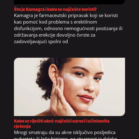
Što je Kamagra i kako se najčešće koristi?
Kamagra je farmaceutski pripravak koji se koristi
kao pomoć kod problema s erektilnom
disfunkcijom, odnosno nemogućnosti postizanja ili
održavanja erekcije dovoljno čvrste za
zadovoljavajući spolni od
Kako se riješiti akni: najčešći uzroci i učinkovita
rješenja
Mnogi smatraju da su akne isključivo posljedica
puberteta ili loše higijene, no stvarnost je daleko