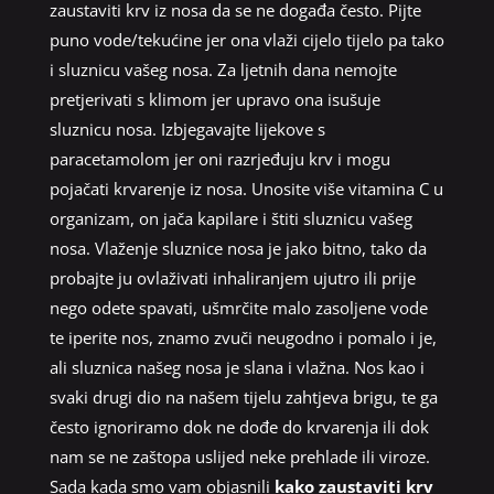
zaustaviti krv iz nosa da se ne događa često. Pijte
puno vode/tekućine jer ona vlaži cijelo tijelo pa tako
i sluznicu vašeg nosa. Za ljetnih dana nemojte
pretjerivati s klimom jer upravo ona isušuje
sluznicu nosa. Izbjegavajte lijekove s
paracetamolom jer oni razrjeđuju krv i mogu
pojačati krvarenje iz nosa. Unosite više vitamina C u
organizam, on jača kapilare i štiti sluznicu vašeg
nosa. Vlaženje sluznice nosa je jako bitno, tako da
probajte ju ovlaživati inhaliranjem ujutro ili prije
nego odete spavati, ušmrčite malo zasoljene vode
te iperite nos, znamo zvuči neugodno i pomalo i je,
ali sluznica našeg nosa je slana i vlažna. Nos kao i
svaki drugi dio na našem tijelu zahtjeva brigu, te ga
često ignoriramo dok ne dođe do krvarenja ili dok
nam se ne zaštopa uslijed neke prehlade ili viroze.
Sada kada smo vam objasnili
kako zaustaviti krv