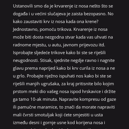
Ustanovili smo da je krvarenje iz nosa nešto što se
događa i u većini slučajeva je zaista bezopasno. No
kako zaustaviti krv iz nosa kada ona krene?
Jednostavno, pomoću trikova. Krvarenje iz nosa
može biti dosta nezgodna stvar kada vas uhvati na
radnome mjestu, u autu, javnom prijevozu itd.
Isprobajte sljedeće trikove kako bi ste se riješili
neugodnosti. Stisak, sjednite negdje ravno i nagnite
glavu prema naprijed kako bi krv curila iz nosa a ne
u grlo. Probajte nježno ispuhati nos kako bi ste se
riješili manjih ugrušaka, za kraj pritisnite bilo kojim
prstom meki dio vašeg nosa ispod hrskavice i držite
ga tamo 10-ak minuta. Napravite kompresu od gaze
ili pamučne maramice, to znači da morate napraviti
mali čvrsti smotuljak koji ćete smjestiti u usta
između desni i gornje usne kod korijena nosa i