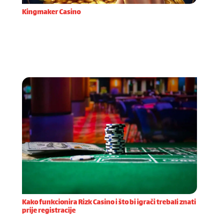
Kingmaker Casino
Kada sam prvi put odlučio isprobati Kingmaker
Casino, privukle su me njihove inovativne značajke
koje se rijetko viđaju na domaćem tržištu online
casina. Već prilikom registracije primijetio sam kolik
Kako funkcionira Rizk Casino i što bi igrači trebali znati
prije registracije