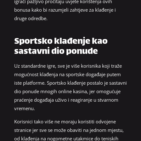
igrači pažljivo pročitaju uvjete korištenja ovih
bonusa kako bi razumjeli zahtjeve za klađenje i
druge odredbe.​
Sportsko klađenje kao
sastavni dio ponude
Uz standardne igre, sve je više korisnika koji traže
mogućnost klađenja na sportske događaje putem
iste platforme. Sportsko klađenje postalo je sastavni
dio ponude mnogih online kasina, jer omogućuje
praćenje događaja uživo i reagiranje u stvarnom
vremenu.
Korisnici tako više ne moraju koristiti odvojene
stranice jer sve se može obaviti na jednom mjestu,
od klađenja na nogometne utakmice do teniskih