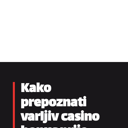
Kako
prepoznati
varljiv casino