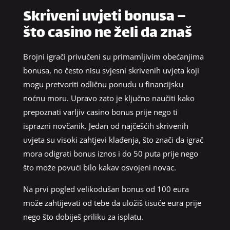
Skriveni uvjeti bonusa –
što casino ne želi da znaš
Brojni igrači privučeni su primamljivim obećanjima
bonusa, no često nisu svjesni skrivenih uvjeta koji
mogu pretvoriti odličnu ponudu u financijsku
noćnu moru. Upravo zato je ključno naučiti kako
prepoznati varljiv casino bonus prije nego ti
isprazni novčanik. Jedan od najčešćih skrivenih
uvjeta su visoki zahtjevi klađenja, što znači da igrač
mora odigrati bonus iznos i do 50 puta prije nego
što može povući bilo kakav osvojeni novac.
Na prvi pogled velikodušan bonus od 100 eura
može zahtijevati od tebe da uložiš tisuće eura prije
nego što dobiješ priliku za isplatu.