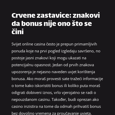
Crvene zastavice: znakovi
da bonus nije ono što se
čini
Svijet online casina često je prepun primamljivih
ponuda koje na prvi pogled izgledaju savršeno, no
postoje jasni znakovi koji mogu ukazati na
potencijalnu opasnost. Jedan od prvih znakova
upozorenja je nejasno naveden uvjet korištenja
bonusa. Ako moraš provesti sate tražeći informacije
o tome kako iskoristiti bonus ili koliko puta moraš
odigrati dobiveni iznos, vrlo vjerojatno se radi o
nepouzdanom casinu. Također, budi oprezan ako
casino inzistira na tome da odmah prihvatiš bonus
bez dovoljno vremena za proučavanje uvjeta.