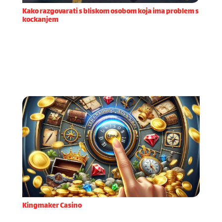
Kako razgovarati s bliskom osobom koja ima problem s
kockanjem
Prije nego što započnete razgovor s bliskom
osobom za koju sumnjate da ima problem s
kockanjem, važno je dobro se pripremiti. Priprema
za iskren i podržavajući razgovor zahtijeva
razumijevanje same ov
Kingmaker Casino
Kada sam prvi put odlučio isprobati Kingmaker