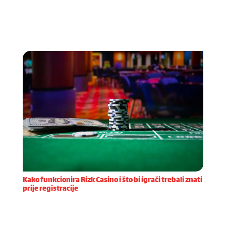
Casino, privukle su me njihove inovativne značajke
koje se rijetko viđaju na domaćem tržištu online
casina. Već prilikom registracije primijetio sam kolik
Kako funkcionira Rizk Casino i što bi igrači trebali znati
prije registracije
Registracija na Rizk Casino platformi prvi je korak
prema uzbudljivom iskustvu online igranja. Proces
otvaranja računa dizajniran je tako da bude brz i