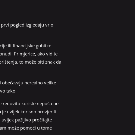
rvi pogled izgledaju vrlo
e ili financijske gubitke.
nudi. Primjerice, ako vidite
rištenja, to može biti znak da
li obećavaju nerealno velike
avo tako.
oje redovito koriste nepoštene
je uvijek korisno provjeriti
 uvijek pažljivo pročitajte
to vam može pomoći u tome