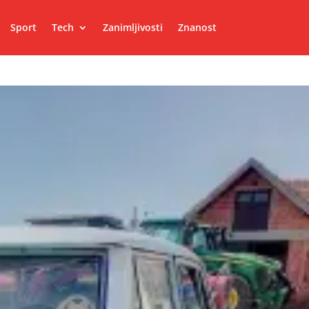
Sport
Tech
Zanimljivosti
Znanost