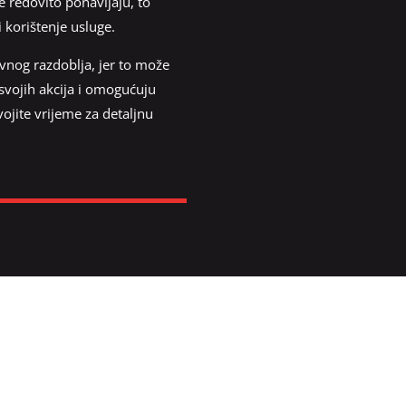
e redovito ponavljaju, to
 korištenje usluge.
vnog razdoblja, jer to može
svojih akcija i omogućuju
jite vrijeme za detaljnu