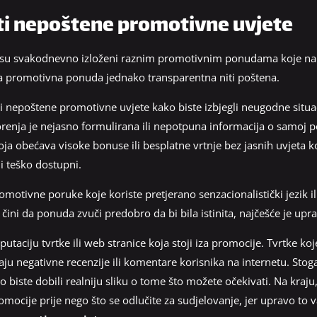
i nepoštene promotivne uvjete
 su svakodnevno izloženi raznim promotivnim ponudama koje na p
ka promotivna ponuda jednako transparentna niti poštena.
 nepoštene promotivne uvjete kako biste izbjegli neugodne situacij
enja je nejasno formulirana ili nepotpuna informacija o samoj po
a obećava visoke bonuse ili besplatne vrtnje bez jasnih uvjeta ko
li teško dostupni.
omotivne poruke koje koriste pretjerano senzacionalistički jezik i
 čini da ponuda zvuči predobro da bi bila istinita, najčešće je upr
putaciju tvrtke ili web stranice koja stoji iza promocije. Tvrtke k
u negativne recenzije ili komentare korisnika na internetu. Stoga 
 biste dobili realniju sliku o tome što možete očekivati. Na kraju,
romocije prije nego što se odlučite za sudjelovanje, jer upravo 