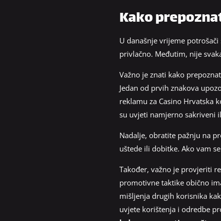
Kako prepoznat
U današnje vrijeme potrošači
privlačno. Međutim, nije sva
Važno je znati kako prepoznati
Jedan od prvih znakova upozor
reklamu za Casino Hrvatska koj
su uvjeti namjerno sakriveni i
Nadalje, obratite pažnju na pr
uštede ili dobitke. Ako vam se
Također, važno je provjeriti re
promotivne taktike obično imaj
mišljenja drugih korisnika kako
uvjete korištenja i odredbe p