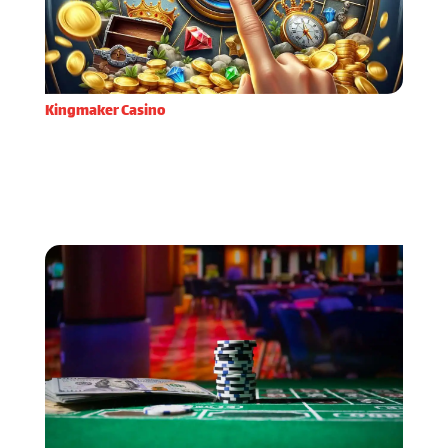
Kingmaker Casino
Kada sam prvi put odlučio isprobati Kingmaker
Casino, privukle su me njihove inovativne značajke
koje se rijetko viđaju na domaćem tržištu online
casina. Već prilikom registracije primijetio sam kolik