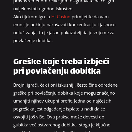
pravovremenom reakcijom osiguravate da će igra
uvijek ostati ugodno iskustvo.
Ako tijekom igre u
Hl Casino
primijetite da vam
emocije počinju narušavati koncentraciju i jasnoću
odlučivanja, to je jasan pokazatelj da je vrijeme za
povlačenje dobitka.
Greške koje treba izbjeći
pri povlačenju dobitka
Brojni igrači, čak i oni iskusniji, često čine određene
greške pri povlačenju dobitka koje mogu značajno
umanjiti njihov ukupni profit. Jedna od najčešćih
pogrešaka jest odgađanje isplate u nadi da će
osvojiti još više. Ova praksa može dovesti do
gubitka već ostvarenog dobitka, stoga je ključno