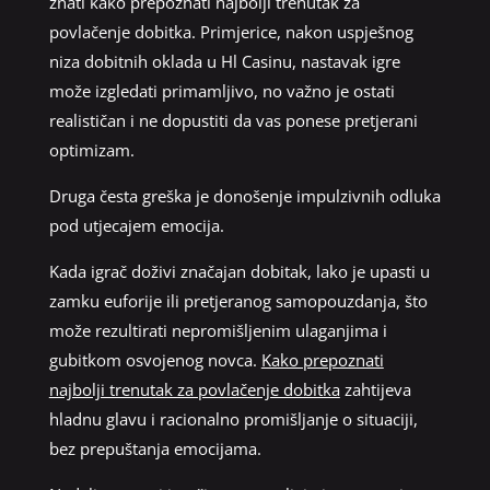
znati kako prepoznati najbolji trenutak za
povlačenje dobitka. Primjerice, nakon uspješnog
niza dobitnih oklada u Hl Casinu, nastavak igre
može izgledati primamljivo, no važno je ostati
realističan i ne dopustiti da vas ponese pretjerani
optimizam.
Druga česta greška je donošenje impulzivnih odluka
pod utjecajem emocija.
Kada igrač doživi značajan dobitak, lako je upasti u
zamku euforije ili pretjeranog samopouzdanja, što
može rezultirati nepromišljenim ulaganjima i
gubitkom osvojenog novca.
Kako prepoznati
najbolji trenutak za povlačenje dobitka
zahtijeva
hladnu glavu i racionalno promišljanje o situaciji,
bez prepuštanja emocijama.