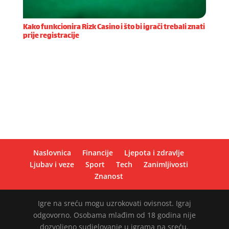
Kako funkcionira Rizk Casino i što bi igrači trebali znati
prije registracije
Registracija na Rizk Casino platformi prvi je korak
prema uzbudljivom iskustvu online igranja. Proces
otvaranja računa dizajniran je tako da bude brz i
jednostavan, a korisnika vodi kroz nekoliko osno
Naslovnica
Financije
Ljepota i zdravlje
Ljubav i veze
Sport
Tech
Zanimljivosti
Znanost
Igre na sreću mogu uzrokovati ovisnost. Igraj
odgovorno. Osobama mlađim od 18 godina nije
dozvoljeno sudjelovanje u igrama na sreću.