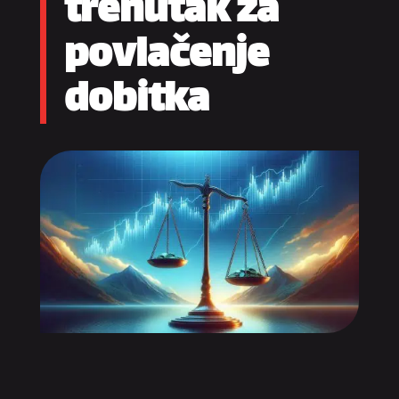
trenutak za
povlačenje
dobitka