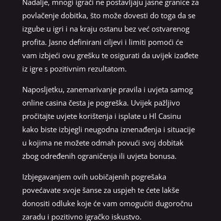
Nadalje, mnogi igrači ne postavljaju jasne granice za
povlačenje dobitka, što može dovesti do toga da se
izgube u igri i na kraju ostanu bez već ostvarenog
profita. Jasno definirani ciljevi i limiti pomoći će
vam izbjeći ovu grešku te osigurati da uvijek izađete
iz igre s pozitivnim rezultatom.
Naposljetku, zanemarivanje pravila i uvjeta samog
online casina česta je pogreška. Uvijek pažljivo
pročitajte uvjete korištenja i isplate u Hl Casinu
kako biste izbjegli neugodna iznenađenja i situacije
u kojima ne možete odmah povući svoj dobitak
zbog određenih ograničenja ili uvjeta bonusa.
Izbjegavanjem ovih uobičajenih pogrešaka
povećavate svoje šanse za uspjeh te ćete lakše
donositi odluke koje će vam omogućiti dugoročnu
zaradu i pozitivno igračko iskustvo.