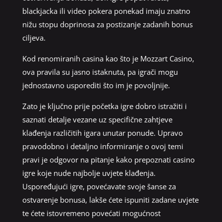
blackjacka ili video pokera ponekad imaju znatno
nižu stopu doprinosa za postizanje zadanih bonus
ciljeva.
Kod renomiranih casina kao što je Mozzart Casino,
ova pravila su jasno istaknuta, pa igrači mogu
jednostavno usporediti što im je povoljnije.
Zato je ključno prije početka igre dobro istražiti i
saznati detalje vezane uz specifične zahtjeve
klađenja različitih igara unutar ponude. Upravo
pravodobno i detaljno informiranje o ovoj temi
pravi je odgovor na pitanje kako prepoznati casino
igre koje nude najbolje uvjete klađenja.
Uspoređujući igre, povećavate svoje šanse za
ostvarenje bonusa, lakše ćete ispuniti zadane uvjete
te ćete istovremeno povećati mogućnost