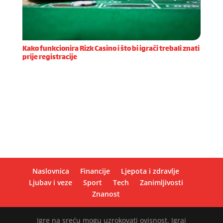
Kako funkcionira Rizk Casino i što bi igrači trebali znati
prije registracije
Registracija na Rizk Casino platformi prvi je korak
prema uzbudljivom iskustvu online igranja. Proces
otvaranja računa dizajniran je tako da bude brz i
jednostavan, a korisnika vodi kroz nekoliko osno
Naslovnica
Financije
Ljepota i zdravlje
Ljubav i veze
Sport
Tech
Zanimljivosti
Znanost
Igre na sreću mogu uzrokovati ovisnost. Igraj