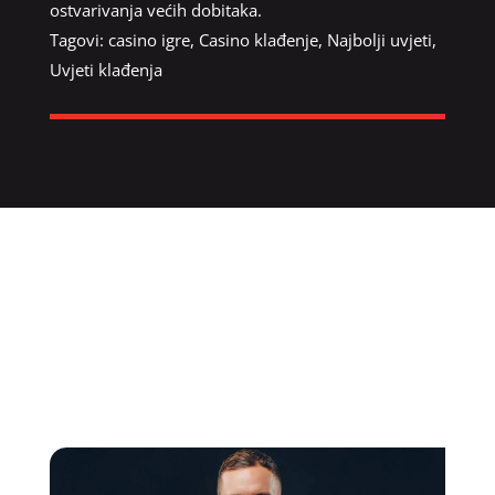
ostvarivanja većih dobitaka.
Tagovi:
casino igre
,
Casino klađenje
,
Najbolji uvjeti
,
Uvjeti klađenja