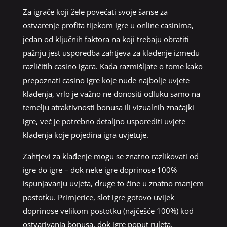
Za igrače koji žele povećati svoje šanse za
ostvarenje profita tijekom igre u online casinima,
jedan od ključnih faktora na koji trebaju obratiti
pažnju jest usporedba zahtjeva za klađenje između
različitih casino igara. Kada razmišljate o tome kako
prepoznati casino igre koje nude najbolje uvjete
klađenja, vrlo je važno ne donositi odluku samo na
temelju atraktivnosti bonusa ili vizualnih značajki
igre, već je potrebno detaljno usporediti uvjete
klađenja koje pojedina igra uvjetuje.
Zahtjevi za klađenje mogu se znatno razlikovati od
igre do igre – dok neke igre doprinose 100%
ispunjavanju uvjeta, druge to čine u znatno manjem
postotku. Primjerice, slot igre gotovo uvijek
doprinose velikom postotku (najčešće 100%) kod
ostvarivanja bonusa, dok igre poput ruleta,