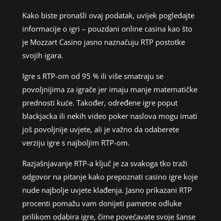
Kako biste pronašli ovaj podatak, uvijek pogledajte
informacije o igri – pouzdani online casina kao što
je Mozzart Casino jasno naznačuju RTP postotke
svojih igara.
Igre s RTP-om od 95 % ili više smatraju se
povoljnijima za igrače jer imaju manje matematičke
prednosti kuće. Također, određene igre poput
blackjacka ili nekih video poker naslova mogu imati
još povoljnije uvjete, ali je važno da odaberete
verziju igre s najboljim RTP-om.
Razjašnjavanje RTP-a ključ je za svakoga tko traži
odgovor na pitanje kako prepoznati casino igre koje
nude najbolje uvjete klađenja. Jasno prikazani RTP
procenti pomažu vam donijeti pametne odluke
prilikom odabira igre, čime povećavate svoje šanse