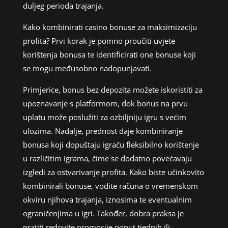
duljeg perioda trajanja.
Kako kombinirati casino bonuse za maksimizaciju
profita? Prvi korak je pomno proučiti uvjete
korištenja bonusa te identificirati one bonuse koji
se mogu međusobno nadopunjavati.
Primjerice, bonus bez depozita možete iskoristiti za
upoznavanje s platformom, dok bonus na prvu
uplatu može poslužiti za ozbiljniju igru s većim
ulozima. Nadalje, prednost daje kombiniranje
bonusa koji dopuštaju igraču fleksibilno korištenje
u različitim igrama, čime se dodatno povećavaju
izgledi za ostvarivanje profita. Kako biste učinkovito
kombinirali bonuse, vodite računa o vremenskom
okviru njihova trajanja, iznosima te eventualnim
ograničenjima u igri. Također, dobra praksa je
pratiti redovite promocije poput tjednih ili