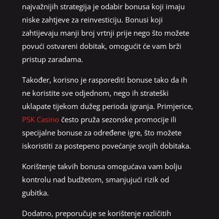
najvažnijih strategija je odabir bonusa koji imaju
niske zahtjeve za reinvesticiju. Bonusi koji
zahtijevaju manji broj vrtnji prije nego što možete
povući ostvareni dobitak, omogućit će vam brži
pristup zaradama.
Također, korisno je rasporediti bonuse tako da ih
ne koristite sve odjednom, nego ih strateški
uklapate tijekom dužeg perioda igranja. Primjerice,
PSK Casino
često pruža sezonske promocije ili
specijalne bonuse za određene igre, što možete
iskoristiti za postepeno povećanje svojih dobitaka.
Korištenje takvih bonusa omogućava vam bolju
kontrolu nad budžetom, smanjujući rizik od
gubitka.
Dodatno, preporučuje se korištenje različitih