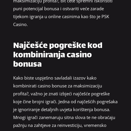
maksimizaciju profita?, bit ćete spremni iskoristiti
puni potencijal bonusa i ostvariti veće zarade
tijekom igranja u online casinima kao što je PSK
Casino.
Najčešće pogreške kod
kombiniranja casino
bonusa
Kako biste uspješno savladali izazov kako
kombinirati casino bonuse za maksimizaciju
profita?, važno je znati izbjeći najčešće pogreške
koje čine brojni igrači. Jedna od najčešćih pogrešaka
je ignoriranje detaljnih uvjeta korištenja bonusa.
Mnogi igrači zanemaruju sitna slova te ne obraćaju
pažnju na zahtjeve za reinvesticiju, vremensko