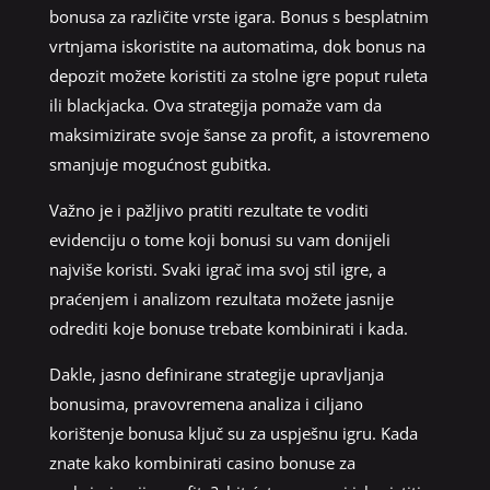
bonusa za različite vrste igara. Bonus s besplatnim
vrtnjama iskoristite na automatima, dok bonus na
depozit možete koristiti za stolne igre poput ruleta
ili blackjacka. Ova strategija pomaže vam da
maksimizirate svoje šanse za profit, a istovremeno
smanjuje mogućnost gubitka.
Važno je i pažljivo pratiti rezultate te voditi
evidenciju o tome koji bonusi su vam donijeli
najviše koristi. Svaki igrač ima svoj stil igre, a
praćenjem i analizom rezultata možete jasnije
odrediti koje bonuse trebate kombinirati i kada.
Dakle, jasno definirane strategije upravljanja
bonusima, pravovremena analiza i ciljano
korištenje bonusa ključ su za uspješnu igru. Kada
znate kako kombinirati casino bonuse za