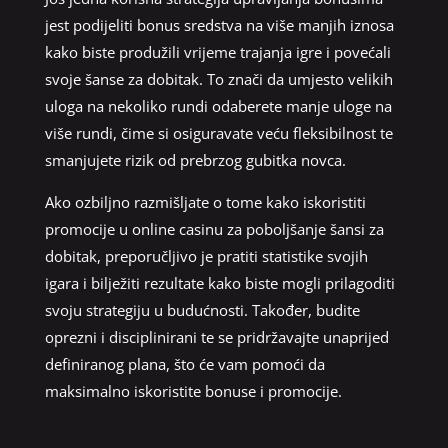
jest podijeliti bonus sredstva na više manjih iznosa
kako biste produžili vrijeme trajanja igre i povećali
svoje šanse za dobitak. To znači da umjesto velikih
uloga na nekoliko rundi odaberete manje uloge na
više rundi, čime si osiguravate veću fleksibilnost te
smanjujete rizik od prebrzog gubitka novca.
Ako ozbiljno razmišljate o tome kako iskoristiti
promocije u online casinu za poboljšanje šansi za
dobitak, preporučljivo je pratiti statistike svojih
igara i bilježiti rezultate kako biste mogli prilagoditi
svoju strategiju u budućnosti. Također, budite
oprezni i disciplinirani te se pridržavajte unaprijed
definiranog plana, što će vam pomoći da
maksimalno iskoristite bonuse i promocije.