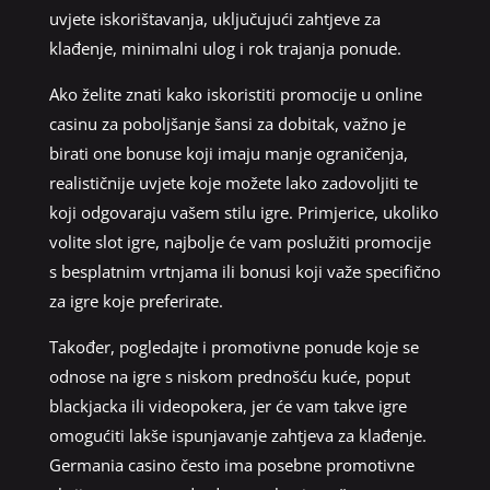
uvjete iskorištavanja, uključujući zahtjeve za
klađenje, minimalni ulog i rok trajanja ponude.
Ako želite znati kako iskoristiti promocije u online
casinu za poboljšanje šansi za dobitak, važno je
birati one bonuse koji imaju manje ograničenja,
realističnije uvjete koje možete lako zadovoljiti te
koji odgovaraju vašem stilu igre. Primjerice, ukoliko
volite slot igre, najbolje će vam poslužiti promocije
s besplatnim vrtnjama ili bonusi koji važe specifično
za igre koje preferirate.
Također, pogledajte i promotivne ponude koje se
odnose na igre s niskom prednošću kuće, poput
blackjacka ili videopokera, jer će vam takve igre
omogućiti lakše ispunjavanje zahtjeva za klađenje.
Germania casino često ima posebne promotivne