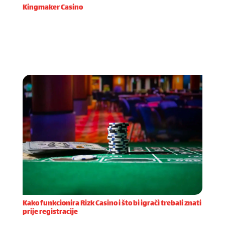
Kingmaker Casino
Kada sam prvi put odlučio isprobati Kingmaker
Casino, privukle su me njihove inovativne značajke
koje se rijetko viđaju na domaćem tržištu online
casina. Već prilikom registracije primijetio sam kolik
Kako funkcionira Rizk Casino i što bi igrači trebali znati
prije registracije
Registracija na Rizk Casino platformi prvi je korak