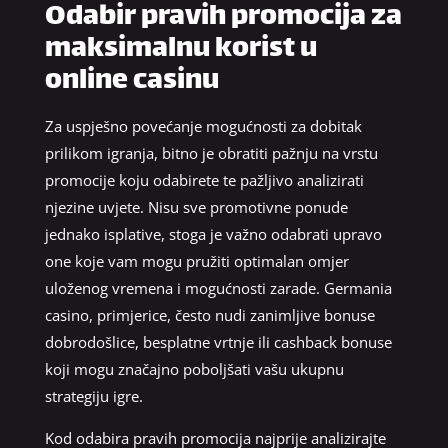
Odabir pravih promocija za
maksimalnu korist u
online casinu
Za uspješno povećanje mogućnosti za dobitak
prilikom igranja, bitno je obratiti pažnju na vrstu
promocije koju odabirete te pažljivo analizirati
njezine uvjete. Nisu sve promotivne ponude
jednako isplative, stoga je važno odabrati upravo
one koje vam mogu pružiti optimalan omjer
uloženog vremena i mogućnosti zarade. Germania
casino, primjerice, često nudi zanimljive bonuse
dobrodošlice, besplatne vrtnje ili cashback bonuse
koji mogu značajno poboljšati vašu ukupnu
strategiju igre.
Kod odabira pravih promocija najprije analizirajte