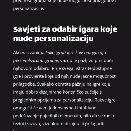
prednost igrama koje nude mogućnost prilagodbe i
personalizacije.
Savjeti za odabir igara koje
nude personalizaciju
Ako vas zanima
kako igrati igre koje omogućuju
personalizirano igranje
, važno je pažljivo pristupiti
njihovom odabiru. Prije svega, istražite dostupne
igre i provjerite koje od njih nude jasne mogućnosti
prilagodbe. Svakako obratite pažnju na igre koje
imaju dobro dizajnirano korisničko sučelje s
preglednim opcijama za personalizaciju. Takve igre
omogućit će vam jednostavno i intuitivno
podešavanje pojedinih elemenata, bilo da se radi o
težini izazova, vizualnom dizajnu ili prilagodbi