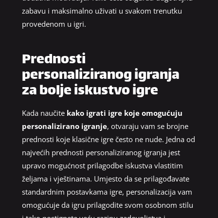
zabavu i maksimalno uživati u svakom trenutku
provedenom u igri.
Prednosti
personaliziranog igranja
za bolje iskustvo igre
Kada naučite
kako igrati igre koje omogućuju
personalizirano igranje
, otvaraju vam se brojne
prednosti koje klasične igre često ne nude. Jedna od
najvećih prednosti personaliziranog igranja jest
upravo mogućnost prilagodbe iskustva vlastitim
željama i vještinama. Umjesto da se prilagođavate
standardnim postavkama igre, personalizacija vam
omogućuje da igru prilagodite svom osobnom stilu
i tako postignete veću razinu zadovoljstva i