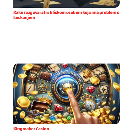
Kako razgovarati s bliskom osobom koja ima problem s
kockanjem
Prije nego što započnete razgovor s bliskom
osobom za koju sumnjate da ima problem s
kockanjem, važno je dobro se pripremiti. Priprema
za iskren i podržavajući razgovor zahtijeva
razumijevanje same ov
Kingmaker Casino