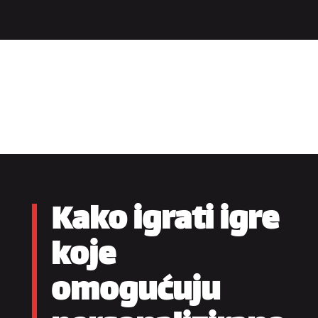
Kako igrati igre
koje
omogućuju