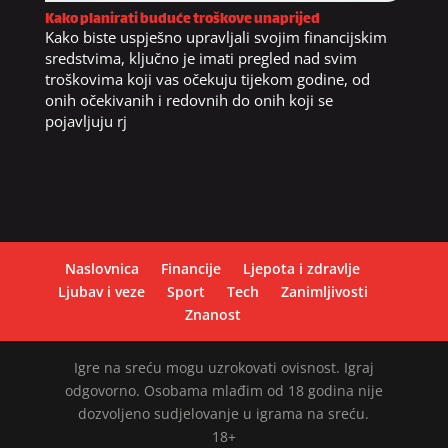
Kako planirati buduće troškove unaprijed
Kako biste uspješno upravljali svojim financijskim
sredstvima, ključno je imati pregled nad svim
troškovima koji vas očekuju tijekom godine, od
onih očekivanih i redovnih do onih koji se
pojavljuju rj
Naslovnica
Financije
Ljepota i zdravlje
Ljubav i veze
Sport
Tech
Zanimljivosti
Znanost
Igre na sreću mogu uzrokovati ovisnost. Igraj
odgovorno. Osobama mlađim od 18 godina nije
dozvoljeno sudjelovanje u igrama na sreću.
18+