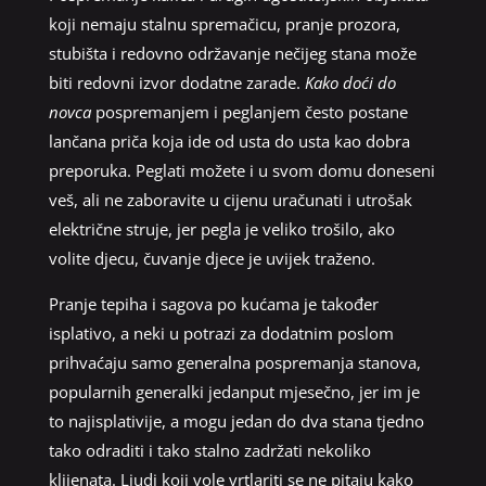
koji nemaju stalnu spremačicu, pranje prozora,
stubišta i redovno održavanje nečijeg stana može
biti redovni izvor dodatne zarade.
Kako doći do
novca
pospremanjem i peglanjem često postane
lančana priča koja ide od usta do usta kao dobra
preporuka. Peglati možete i u svom domu doneseni
veš, ali ne zaboravite u cijenu uračunati i utrošak
električne struje, jer pegla je veliko trošilo, ako
volite djecu, čuvanje djece je uvijek traženo.
Pranje tepiha i sagova po kućama je također
isplativo, a neki u potrazi za dodatnim poslom
prihvaćaju samo generalna pospremanja stanova,
popularnih generalki jedanput mjesečno, jer im je
to najisplativije, a mogu jedan do dva stana tjedno
tako odraditi i tako stalno zadržati nekoliko
klijenata. Ljudi koji vole vrtlariti se ne pitaju kako