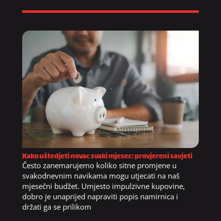
Kako uštedjeti novac svaki mjesec: provjereni savjeti
Često zanemarujemo koliko sitne promjene u
svakodnevnim navikama mogu utjecati na naš
mjesečni budžet. Umjesto impulzivne kupovine,
dobro je unaprijed napraviti popis namirnica i
držati ga se prilikom