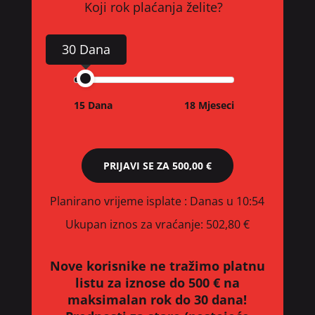
Koji rok plaćanja želite?
30 Dana
15 Dana
18 Mjeseci
PRIJAVI SE ZA
500,00 €
Planirano vrijeme isplate
: Danas u 10:54
Ukupan iznos za vraćanje:
502,80 €
Nove korisnike ne tražimo platnu
listu za iznose do 500 € na
maksimalan rok do 30 dana!