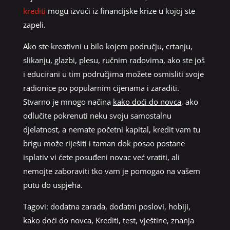
krediti
mogu izvući iz financijske krize u kojoj ste
zapeli.
Ako ste kreativni u bilo kojem području, crtanju,
slikanju, glazbi, plesu, ručnim radovima, ako ste još
i educirani u tim područjima možete osmisliti svoje
radionice po popularnim cijenama i zaraditi.
Stvarno je mnogo načina
kako doći do novca
, ako
odlučite pokrenuti neku svoju samostalnu
djelatnost, a nemate početni kapital, kredit vam tu
brigu može riješiti i taman dok posao postane
isplativ vi ćete posuđeni novac već vratiti, ali
nemojte zaboraviti tko vam je pomogao na vašem
putu do uspjeha.
Tagovi:
dodatna zarada
,
dodatni poslovi
,
hobiji
,
kako doći do novca
,
Krediti
,
test
,
vještine
,
znanja