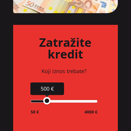
Zatražite
kredit
Koji iznos trebate?
500 €
50 €
4000 €