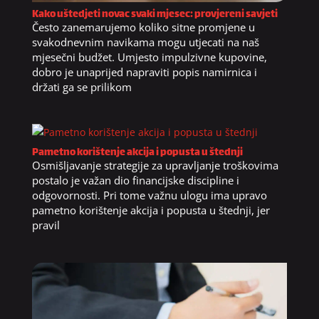
Kako uštedjeti novac svaki mjesec: provjereni savjeti
Često zanemarujemo koliko sitne promjene u
svakodnevnim navikama mogu utjecati na naš
mjesečni budžet. Umjesto impulzivne kupovine,
dobro je unaprijed napraviti popis namirnica i
držati ga se prilikom
Pametno korištenje akcija i popusta u štednji
Osmišljavanje strategije za upravljanje troškovima
postalo je važan dio financijske discipline i
odgovornosti. Pri tome važnu ulogu ima upravo
pametno korištenje akcija i popusta u štednji, jer
pravil