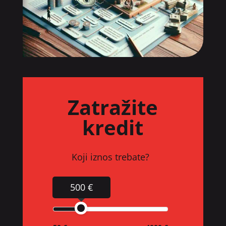
Zatražite
kredit
Koji iznos trebate?
500 €