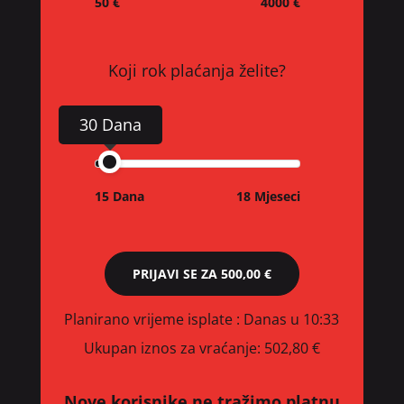
50 €
4000 €
Koji rok plaćanja želite?
30 Dana
15 Dana
18 Mjeseci
PRIJAVI SE ZA
500,00 €
Planirano vrijeme isplate
: Danas u 10:33
Ukupan iznos za vraćanje:
502,80 €
Nove korisnike ne tražimo platnu