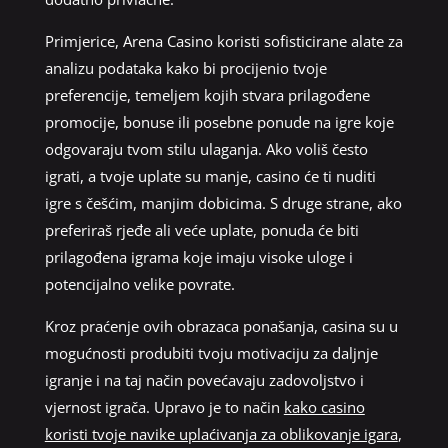
Primjerice, Arena Casino koristi sofisticirane alate za
analizu podataka kako bi procijenio tvoje
preferencije, temeljem kojih stvara prilagođene
promocije, bonuse ili posebne ponude na igre koje
odgovaraju tvom stilu ulaganja. Ako voliš često
igrati, a tvoje uplate su manje, casino će ti nuditi
igre s češćim, manjim dobicima. S druge strane, ako
preferiraš rjeđe ali veće uplate, ponuda će biti
prilagođena igrama koje imaju visoke uloge i
potencijalno velike povrate.
Kroz praćenje ovih obrazaca ponašanja, casina su u
mogućnosti produbiti tvoju motivaciju za daljnje
igranje i na taj način povećavaju zadovoljstvo i
vjernost igrača. Upravo je to način
kako casino
koristi tvoje navike uplaćivanja za oblikovanje igara
,