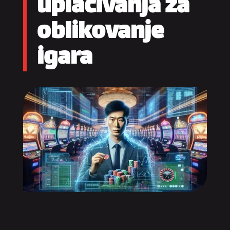
uplaćivanja za
oblikovanje
igara