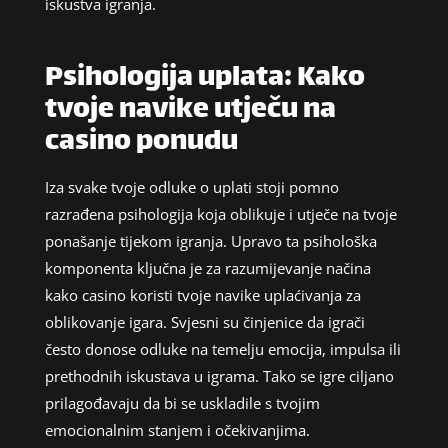
iskustva igranja.
Psihologija uplata: Kako
tvoje navike utječu na
casino ponudu
Iza svake tvoje odluke o uplati stoji pomno
razrađena psihologija koja oblikuje i utječe na tvoje
ponašanje tijekom igranja. Upravo ta psihološka
komponenta ključna je za razumijevanje načina
kako casino koristi tvoje navike uplaćivanja za
oblikovanje igara. Svjesni su činjenice da igrači
često donose odluke na temelju emocija, impulsa ili
prethodnih iskustava u igrama. Tako se igre ciljano
prilagođavaju da bi se uskladile s tvojim
emocionalnim stanjem i očekivanjima.