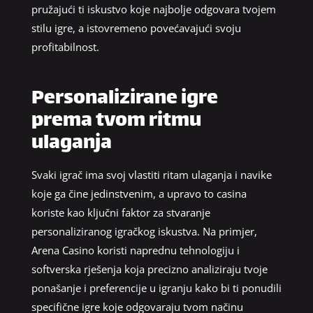
pružajući ti iskustvo koje najbolje odgovara tvojem
stilu igre, a istovremeno povećavajući svoju
profitabilnost.
Personalizirane igre
prema tvom ritmu
ulaganja
Svaki igrač ima svoj vlastiti ritam ulaganja i navike
koje ga čine jedinstvenim, a upravo to casina
koriste kao ključni faktor za stvaranje
personaliziranog igračkog iskustva. Na primjer,
Arena Casino koristi naprednu tehnologiju i
softverska rješenja koja precizno analiziraju tvoje
ponašanje i preferencije u igranju kako bi ti ponudili
specifične igre koje odgovaraju tvom načinu