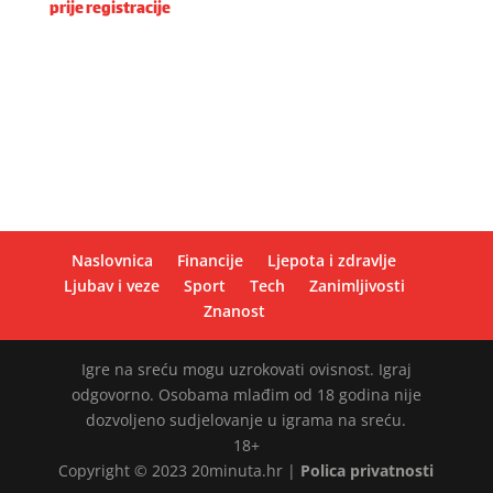
prije registracije
Registracija na Rizk Casino platformi prvi je korak
prema uzbudljivom iskustvu online igranja. Proces
otvaranja računa dizajniran je tako da bude brz i
jednostavan, a korisnika vodi kroz nekoliko osno
Naslovnica
Financije
Ljepota i zdravlje
Ljubav i veze
Sport
Tech
Zanimljivosti
Znanost
Igre na sreću mogu uzrokovati ovisnost. Igraj
odgovorno. Osobama mlađim od 18 godina nije
dozvoljeno sudjelovanje u igrama na sreću.
18+
Copyright © 2023 20minuta.hr |
Polica privatnosti