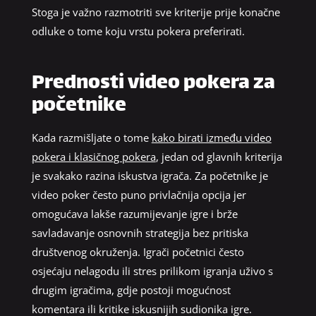
Stoga je važno razmotriti sve kriterije prije konačne
odluke o tome koju vrstu pokera preferirati.
Prednosti video pokera za
početnike
Kada razmišljate o tome
kako birati između video
pokera i klasičnog pokera
, jedan od glavnih kriterija
je svakako razina iskustva igrača. Za početnike je
video poker često puno privlačnija opcija jer
omogućava lakše razumijevanje igre i brže
savladavanje osnovnih strategija bez pritiska
društvenog okruženja. Igrači početnici često
osjećaju nelagodu ili stres prilikom igranja uživo s
drugim igračima, gdje postoji mogućnost
komentara ili kritike iskusnijih sudionika igre.