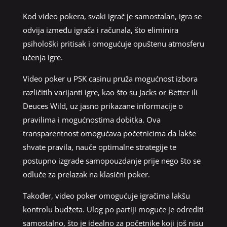
Kod video pokera, svaki igrač je samostalan, igra se
odvija između igrača i računala, što eliminira
psihološki pritisak i omogućuje opuštenu atmosferu
učenja igre.
Video poker u PSK casinu pruža mogućnost izbora
različitih varijanti igre, kao što su Jacks or Better ili
Deuces Wild, uz jasno prikazane informacije o
pravilima i mogućnostima dobitka. Ova
transparentnost omogućava početnicima da lakše
shvate pravila, nauče optimalne strategije te
postupno izgrade samopouzdanje prije nego što se
odluče za prelazak na klasični poker.
Također, video poker omogućuje igračima lakšu
kontrolu budžeta. Ulog po partiji moguće je odrediti
samostalno, što je idealno za početnike koji još nisu