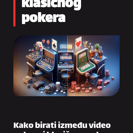
klasičnog
pokera
Kako birati između video