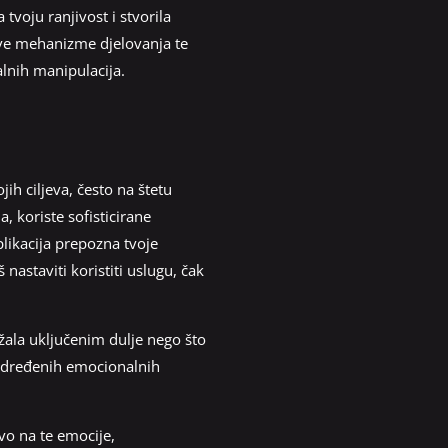
tvoju ranjivost i stvorila
hove mehanizme djelovanja te
alnih manipulacija.
ih ciljeva, često na štetu
, koriste sofisticirane
plikacija prepozna tvoje
astaviti koristiti uslugu, čak
ržala uključenim dulje nego što
određenih emocionalnih
avo na te emocije,