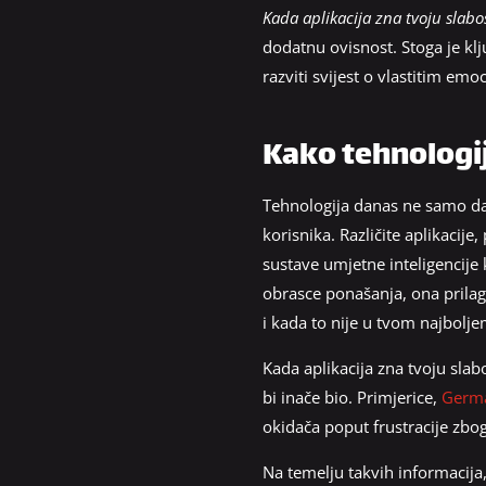
Kada aplikacija zna tvoju slabo
dodatnu ovisnost. Stoga je kl
razviti svijest o vlastitim em
Kako tehnologij
Tehnologija danas ne samo da p
korisnika. Različite aplikacij
sustave umjetne inteligencije 
obrasce ponašanja, ona prilago
i kada to nije u tvom najbolje
Kada aplikacija zna tvoju slab
bi inače bio. Primjerice,
Germa
okidača poput frustracije zbo
Na temelju takvih informacija, 