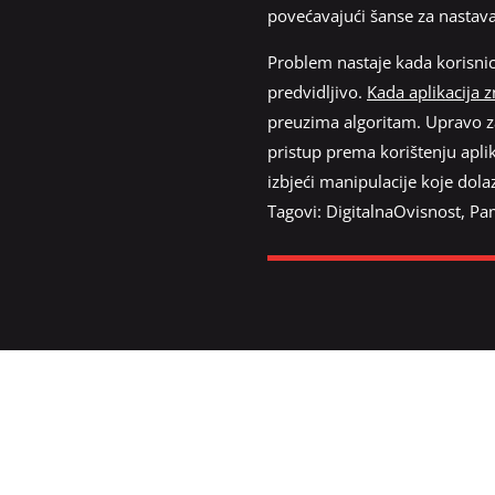
povećavajući šanse za nastava
Problem nastaje kada korisnici
predvidljivo.
Kada aplikacija z
preuzima algoritam. Upravo zato
pristup prema korištenju apli
izbjeći manipulacije koje dolaz
Tagovi:
DigitalnaOvisnost
,
Pam