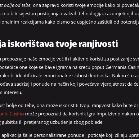
st bolje od tebe
, ona zapravo koristi tvoje emocije kako bi povećala 
jučno biti svjestan postojanja ovakvih tehnologija, razumjeti nji
ocionalnim reakcijama kako bismo se uspješno zaštitili od potencij
a iskorištava tvoje ranjivosti
repoznaje naše emocije već ih i aktivno koristi za postizanje svoj
e, posebice one koje se bave igrama na sreću poput Germania Casina
kako bi identificirale emocionalne slabosti korisnika. Nakon što a
đava sadržaj i ponude na način koji povećava vjerojatnost da ćeš n
m interesu.
ost bolje od tebe, ona može iskoristiti tvoju ranjivost kako bi te d
nia Casino
može prepoznati da korisnik igra impulzivno nakon 
g gubitka ili pretjeranog uzbuđenja zbog pobjede.
aplikacija šalje personalizirane ponude i poticaje koji ciljaju upr