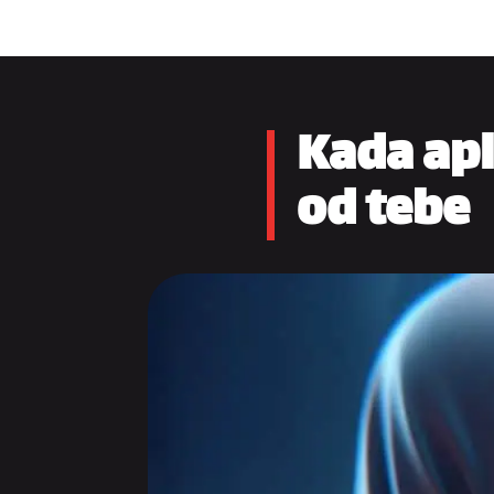
Kada apl
od tebe