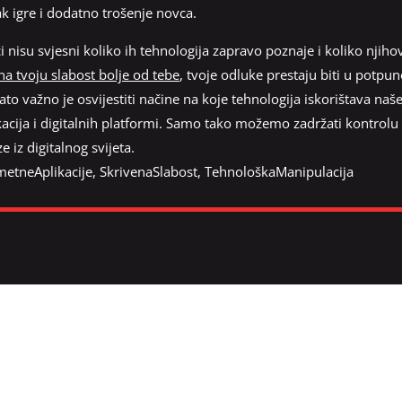
k igre i dodatno trošenje novca.
 nisu svjesni koliko ih tehnologija zapravo poznaje i koliko njih
na tvoju slabost bolje od tebe
, tvoje odluke prestaju biti u potpun
 važno je osvijestiti načine na koje tehnologija iskorištava naše ra
kacija i digitalnih platformi. Samo tako možemo zadržati kontrolu
e iz digitalnog svijeta.
etneAplikacije
,
SkrivenaSlabost
,
TehnološkaManipulacija