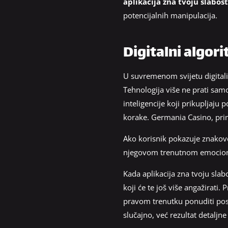
aplikacija zna tvoju slabos
potencijalnih manipulacija.
Digitalni algori
U suvremenom svijetu digitaliz
Tehnologija više ne prati sam
inteligencije koji prikupljaj
korake. Germania Casino, primje
Ako korisnik pokazuje znakove 
njegovom trenutnom emocion
Kada aplikacija zna tvoju slab
koji će te još više angažirati
pravom trenutku ponuditi pose
slučajno, već rezultat detaljn