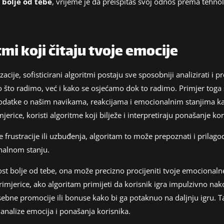
t bolje od tebe
, vrijeme je da preispitaš svoj odnos prema tehnolog
tmi koji čitaju tvoje emocije
acije, sofisticirani algoritmi postaju sve sposobniji analizirati i 
o što radimo, već i kako se osjećamo dok to radimo. Primjer toga
u podatke o našim navikama, reakcijama i emocionalnim stanjima k
rice, koristi algoritme koji bilježe i interpretiraju ponašanje kor
frustracije ili uzbuđenja, algoritam to može prepoznati i prilagod
alnom stanju.
ost bolje od tebe, ona može precizno procijeniti tvoje emocionalne 
. Primjerice, ako algoritam primijeti da korisnik igra impulzivno n
bne promocije ili bonuse kako bi ga potaknuo na daljnju igru. Ta
e analize emocija i ponašanja korisnika.