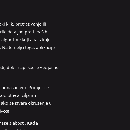
 klik, pretraživanje ili
rile detaljan profil naših
 algoritme koji analiziraju
 Na temelju toga, aplikacije
ti, dok ih aplikacije već jasno
 i ponašanjem. Primjerice,
d utjecaj ciljanih
Tako se stvara okruženje u
ivost.
 naše slabosti.
Kada