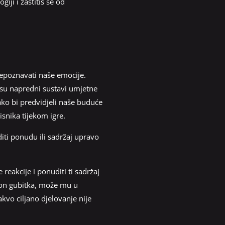
iji i zaštitiš se od
prepoznavati naše emocije.
 su napredni sustavi umjetne
ako bi predvidjeli naše buduće
isnika tijekom igre.
iti ponudu ili sadržaj upravo
reakcije i ponuditi ti sadržaj
akon gubitka, može mu u
kvo ciljano djelovanje nije