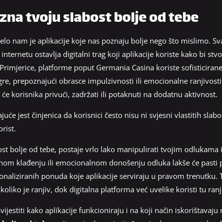
 zna tvoju slabost bolje od tebe
lo nam je aplikacije koje nas poznaju bolje nego što mislimo. Svaki
nternetu ostavlja digitalni trag koji aplikacije koriste kako bi stvo
i. Primjerice, platforme poput Germania Casina koriste sofisticirane
re, prepoznajući obrasce impulzivnosti ili emocionalne ranjivosti.
će korisnika privući, zadržati ili potaknuti na dodatnu aktivnost.
će jest činjenica da korisnici često nisu ni svjesni vlastitih slabos
rist.
ost bolje od tebe, postaje vrlo lako manipulirati tvojim odlukama
nom klađenju ili emocionalnom donošenju odluka lakše će pasti po
naliziranih ponuda koje aplikacije serviraju u pravom trenutku. 
oliko je ranjiv, dok digitalna platforma već uvelike koristi tu ranj
jestiti kako aplikacije funkcioniraju i na koji način iskorištavaju