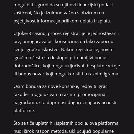
mogu biti sigurni da su njihovi financijski podaci
zaštićeni, što je iznimno važno s obzirom na
osjetljivost informacija prilikom uplata i isplata.
U Joker8 casinu, proces registracije je jednostavan i
brz, omogućavajući korisnicima da lako započnu
svoje igračko iskustvo. Nakon registracije, novim
igračima često su dostupni primamljivi bonusi
dobrodošlice, koji mogu uključivati besplatne vrtnje
ili bonus novac koji mogu koristiti u raznim igrama.
Osim bonusa za nove korisnike, redoviti igrači
također mogu uživati u raznim promocijama i
nagradama, što doprinosi dugoročnoj privlačnosti
platforme.
Što se tiče uplatnih i isplatnih opcija, ova platforma
nudi širok raspon metoda, uključujući popularne