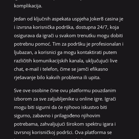
komplikacija.
Jedan od ključnih aspekata uspjeha Joker8 casina je
i izvrsna korisnička podrška, dostupna 24/7, koja
osigurava da igrači u svakom trenutku mogu dobiti
potrebnu pomoć. Tim za podršku je profesionalan i
ljubazan, a korisnici ga mogu kontaktirati putem
različitih komunikacijskih kanala, uključujući live
chat, e-mail i telefon, čime se jamči efikasno
rješavanje bilo kakvih problema ili upita.
Sve ove osobine čine ovu platformu pouzdanim
izborom za sve zaljubljenike u online igre. Igrači
mogu biti sigurni da će njihovo iskustvo biti
sigurno, zabavno i prilagođeno njihovim
potrebama, zahvaljujući širokom spektru igara i
izvrsnoj korisničkoj podršci. Ova platforma se