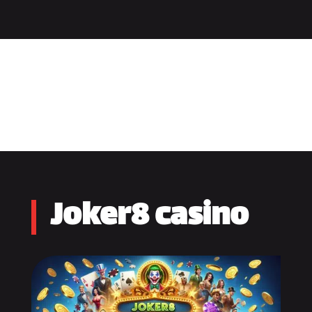
Joker8 casino