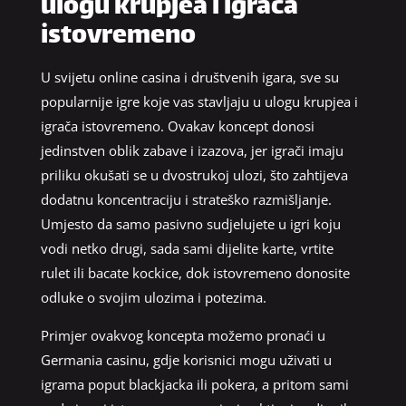
ulogu krupjea i igrača
istovremeno
U svijetu online casina i društvenih igara, sve su
popularnije igre koje vas stavljaju u ulogu krupjea i
igrača istovremeno. Ovakav koncept donosi
jedinstven oblik zabave i izazova, jer igrači imaju
priliku okušati se u dvostrukoj ulozi, što zahtijeva
dodatnu koncentraciju i strateško razmišljanje.
Umjesto da samo pasivno sudjelujete u igri koju
vodi netko drugi, sada sami dijelite karte, vrtite
rulet ili bacate kockice, dok istovremeno donosite
odluke o svojim ulozima i potezima.
Primjer ovakvog koncepta možemo pronaći u
Germania casinu, gdje korisnici mogu uživati u
igrama poput blackjacka ili pokera, a pritom sami