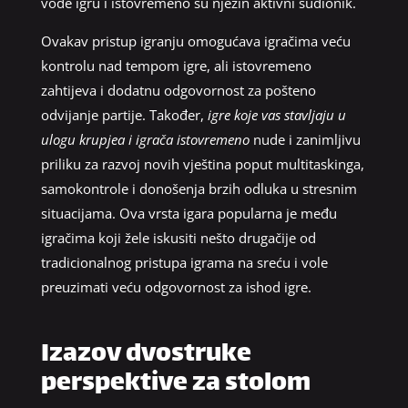
vode igru i istovremeno su njezin aktivni sudionik.
Ovakav pristup igranju omogućava igračima veću
kontrolu nad tempom igre, ali istovremeno
zahtijeva i dodatnu odgovornost za pošteno
odvijanje partije. Također,
igre koje vas stavljaju u
ulogu krupjea i igrača istovremeno
nude i zanimljivu
priliku za razvoj novih vještina poput multitaskinga,
samokontrole i donošenja brzih odluka u stresnim
situacijama. Ova vrsta igara popularna je među
igračima koji žele iskusiti nešto drugačije od
tradicionalnog pristupa igrama na sreću i vole
preuzimati veću odgovornost za ishod igre.
Izazov dvostruke
perspektive za stolom