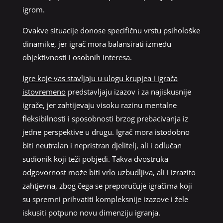
igrom.
Ovakve situacije donose specifičnu vrstu psihološke
dinamike, jer igrač mora balansirati između
objektivnosti i osobnih interesa.
Igre koje vas stavljaju u ulogu krupjea i igrača
istovremeno
predstavljaju izazov i za najiskusnije
igrače, jer zahtijevaju visoku razinu mentalne
fleksibilnosti i sposobnosti brzog prebacivanja iz
jedne perspektive u drugu. Igrač mora istodobno
biti neutralan i nepristran djelitelj, ali i odlučan
sudionik koji teži pobjedi. Takva dvostruka
odgovornost može biti vrlo uzbudljiva, ali i izrazito
zahtjevna, zbog čega se preporučuje igračima koji
su spremni prihvatiti kompleksnije izazove i žele
iskusiti potpuno novu dimenziju igranja.