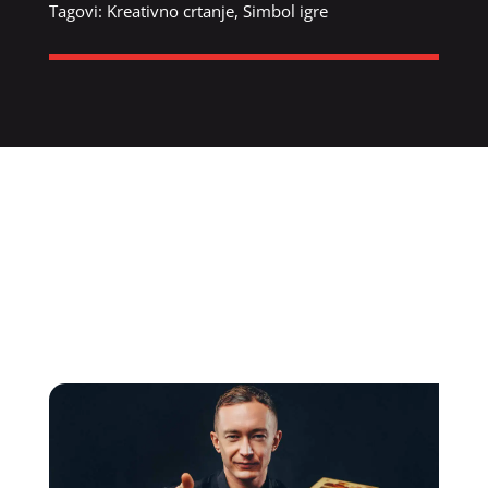
Tagovi:
Kreativno crtanje
,
Simbol igre