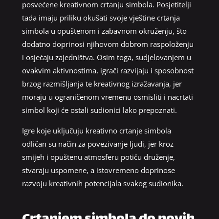
posvećene kreativnom crtanju simbola. Posjetitelji
tada imaju priliku okušati svoje vještine crtanja
simbola u opuštenom i zabavnom okruženju, što
dodatno doprinosi njihovom dobrom raspoloženju
i osjećaju zajedništva. Osim toga, sudjelovanjem u
ovakvim aktivnostima, igrači razvijaju i sposobnost
brzog razmišljanja te kreativnog izražavanja, jer
moraju u ograničenom vremenu osmisliti i nacrtati
simbol koji će ostali sudionici lako prepoznati.
Igre koje uključuju kreativno crtanje simbola
odličan su način za povezivanje ljudi, jer kroz
smijeh i opuštenu atmosferu potiču druženje,
stvaraju uspomene, a istovremeno doprinose
razvoju kreativnih potencijala svakog sudionika.