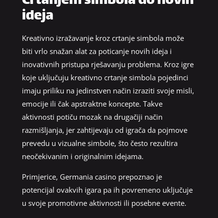
Crtanjem simbola do novih
ideja
Kreativno izražavanje kroz crtanje simbola može
biti vrlo snažan alat za poticanje novih ideja i
inovativnih pristupa rješavanju problema. Kroz igre
koje uključuju kreativno crtanje simbola pojedinci
imaju priliku na jedinstven način izraziti svoje misli,
emocije ili čak apstraktne koncepte. Takve
aktivnosti potiču mozak na drugačiji način
razmišljanja, jer zahtijevaju od igrača da pojmove
prevedu u vizualne simbole, što često rezultira
neočekivanim i originalnim idejama.
Primjerice, Germania casino prepoznao je
potencijal ovakvih igara pa ih povremeno uključuje
u svoje promotivne aktivnosti ili posebne evente.