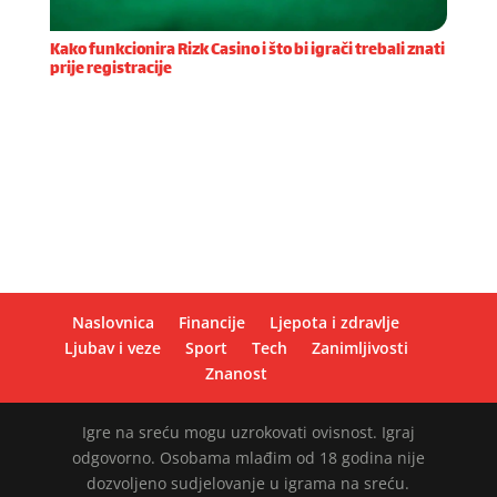
Kako funkcionira Rizk Casino i što bi igrači trebali znati
prije registracije
Registracija na Rizk Casino platformi prvi je korak
prema uzbudljivom iskustvu online igranja. Proces
otvaranja računa dizajniran je tako da bude brz i
jednostavan, a korisnika vodi kroz nekoliko osno
Naslovnica
Financije
Ljepota i zdravlje
Ljubav i veze
Sport
Tech
Zanimljivosti
Znanost
Igre na sreću mogu uzrokovati ovisnost. Igraj
odgovorno. Osobama mlađim od 18 godina nije
dozvoljeno sudjelovanje u igrama na sreću.