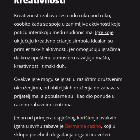
kreativnosti
Kreativnost i zabava često idu ruku pod ruku,
osobito kada se spoje u zanimljive aktivnosti koje
potiču interakciju među sudionicima.
Igre koje
uključuju kreativno crtanje simbola
idealan su
primjer takvih aktivnosti, jer omogućuju igračima
da kroz opuštenu atmosferu razvijaju maštu,
kreativnost i timski duh.
Ovakve igre mogu se igrati u različitim društvenim
okruženjima, od obiteljskih druženja do zabava s
prijateljima, a popularne su i kao dio ponude u
raznim zabavnim centrima.
Jedan od primjera uspješnog korištenja ovakvih
igara u svrhu zabave je
Germania casino
, koji u
sklopu posebnih događanja organizira večeri