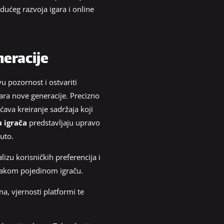
dućeg razvoja igara i online
neracije
vu pozornost i ostvariti
gara nove generacije. Precizno
ava kreiranje sadržaja koji
u igrača
predstavljaju upravo
uto.
izu korisničkih preferencija i
svakom pojedinom igraču.
, vjernosti platformi te