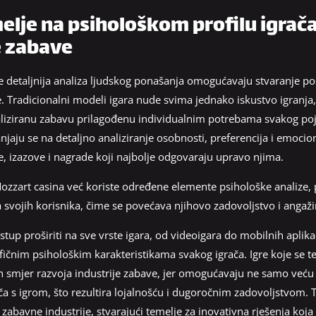
melje na psihološkom profilu igra
e zabave
ve detaljnija analiza ljudskog ponašanja omogućavaju stvaranje p
je. Tradicionalni modeli igara nude svima jednako iskustvo igranja
naliziranu zabavu prilagođenu individualnim potrebama svakog po
njaju se na detaljno analiziranje osobnosti, preferencija i emocion
e, izazove i nagrade koji najbolje odgovaraju upravo njima.
ozzart casina već koriste određene elemente psihološke analize, 
vojih korisnika, čime se povećava njihovo zadovoljstvo i angaži
tup proširiti na sve vrste igara, od videoigara do mobilnih aplikac
fičnim psihološkim karakteristikama svakog igrača. Igre koje se 
an smjer razvoja industrije zabave, jer omogućavaju ne samo veću r
 s igrom, što rezultira lojalnošću i dugoročnim zadovoljstvom. T
bavne industrije, stvarajući temelje za inovativna rješenja koja 