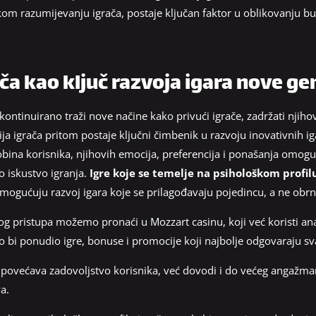
kom razumijevanju igrača, postaje ključan faktor u oblikovanju bu
ača kao ključ razvoja igara nove ge
 kontinuirano traži nove načine kako privući igrače, zadržati njiho
ja igrača pritom postaje ključni čimbenik u razvoju inovativnih i
bina korisnika, njihovih emocija, preferencija i ponašanja omoguć
 iskustvo igranja.
Igre koje se temelje na psihološkom profil
 omogućuju razvoj igara koje se prilagođavaju pojedincu, a ne obrn
g pristupa možemo pronaći u Mozzart casinu, koji već koristi anal
ko bi ponudio igre, bonuse i promocije koji najbolje odgovaraju 
povećava zadovoljstvo korisnika, već dovodi i do većeg angažmana
a.