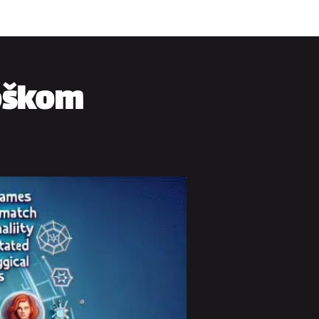
loškom