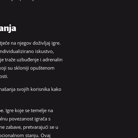
ranja
ječe na njegov doživljaj igre.
ndividualizirano iskustvo,
je traže uzbuđenje i adrenalin
koji su skloniji opuštenom
osti.
našanja svojih korisnika kako
e. Igre koje se temelje na
alnu povezanost igrača s
e zabave, pretvarajući se u
mocionalnom stanju. Ovaj