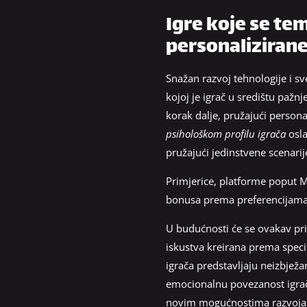
Igre koje se te
personaliziran
Snažan razvoj tehnologije i s
kojoj je igrač u središtu pažn
korak dalje, pružajući perso
psihološkom profilu igrača
osla
pružajući jedinstvene scenarij
Primjerice, platforme poput M
bonusa prema preferencijama s
U budućnosti će se ovakav pris
iskustva kreirana prema speci
igrača predstavljaju neizbjež
emocionalnu povezanost igrača
novim mogućnostima razvoja za