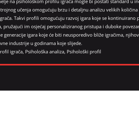
elje na psihološkom profilu igrača mogle bi postati standard u in
strojnog učenja omogućuju brzu i detaljnu analizu velikih količina
li igrača. Takvi profili omogućuju razvoj igara koje se kontinuiran
 pružajući im osjećaj personaliziranog pristupa i duboke povezan
ve generacije igara koje će biti neusporedivo bliže igračima, njiho
vne industrije u godinama koje slijede.
rofil igrača
,
Psihološka analiza
,
Psihološki profil