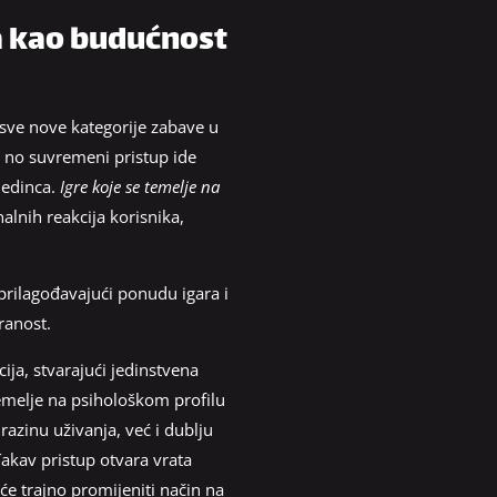
ča kao budućnost
osve nove kategorije zabave u
, no suvremeni pristup ide
jedinca.
Igre koje se temelje na
alnih reakcija korisnika,
prilagođavajući ponudu igara i
ranost.
ija, stvarajući jedinstvena
temelje na psihološkom profilu
azinu uživanja, već i dublju
akav pristup otvara vrata
će trajno promijeniti način na