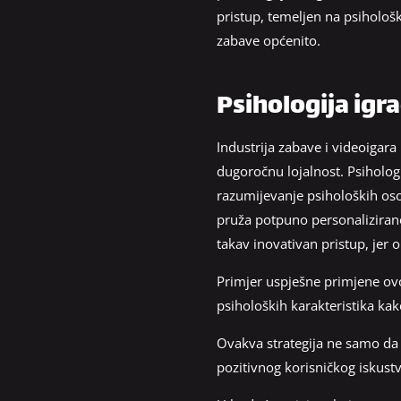
pristup, temeljen na psihološ
zabave općenito.
Psihologija igr
Industrija zabave i videoigara
dugoročnu lojalnost. Psihologi
razumijevanje psiholoških oso
pruža potpuno personalizirano
takav inovativan pristup, jer
Primjer uspješne primjene ovo
psiholoških karakteristika ka
Ovakva strategija ne samo da 
pozitivnog korisničkog iskustv