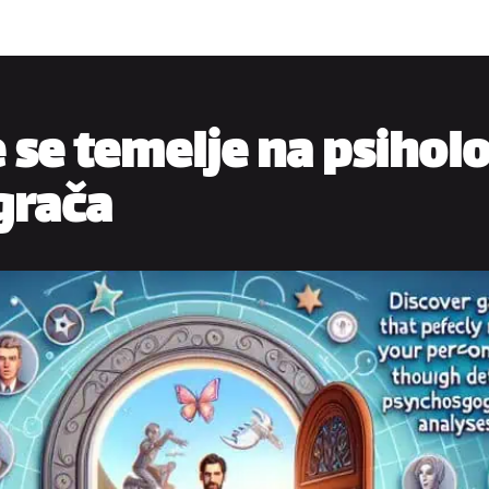
e se temelje na psiho
igrača