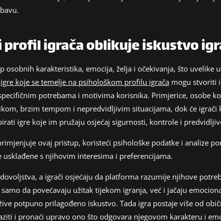
abavu.
profil igrača oblikuje iskustvo ig
 osobnih karakteristika, emocija, želja i očekivanja, što uvelike ut
,
igre koje se temelje na psihološkom profilu igrača
mogu stvoriti i
 specifičnim potrebama i motivima korisnika. Primjerice, osobe ko
izikom, brzim tempom i nepredvidljivim situacijama, dok će igrači 
ati igre koje im pružaju osjećaj sigurnosti, kontrole i predvidljiv
rimjenjuje ovaj pristup, koristeći psihološke podatke i analize po
e usklađene s njihovim interesima i preferencijama.
dovoljstva, a igrači osjećaju da platforma razumije njihove potreb
 samo da povećavaju užitak tijekom igranja, već i jačaju emocion
ve potpuno prilagođeno iskustvo. Tada igra postaje više od običn
raziti i pronaći upravo ono što odgovara njegovom karakteru i e