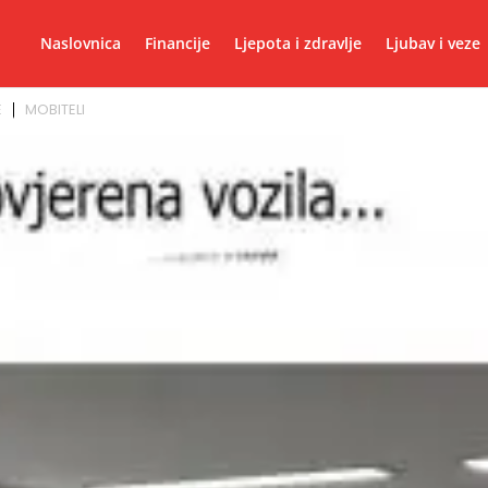
Naslovnica
Financije
Ljepota i zdravlje
Ljubav i veze