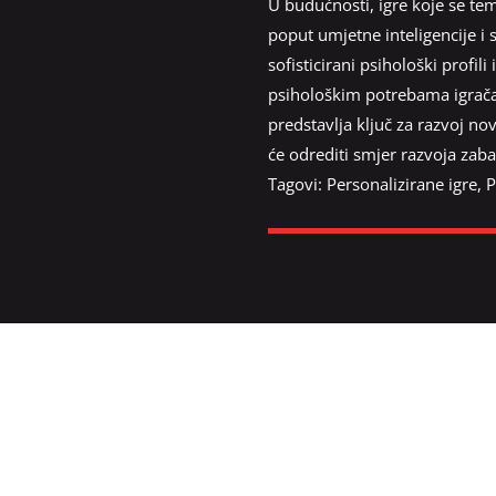
U budućnosti, igre koje se tem
poput umjetne inteligencije i 
sofisticirani psihološki profi
psihološkim potrebama igrača,
predstavlja ključ za razvoj no
će odrediti smjer razvoja zaba
Tagovi:
Personalizirane igre
,
P