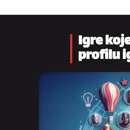
Igre koj
profilu 