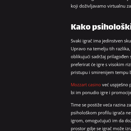
koji doživljavamo virtualnu z
Kako psihološki 
Svaki igrač ima jedinstven skup
Upravo na temelju tih razlika
oblikujući sadržaj prilagođen
preferirat će igre s visokim r
pristupu i smirenijem tempu bir
Mozzart casino
već uspješno p
bi im ponudio igre i promocij
Time se postiže veća razina za
psihološkom profilu igrača ne
igrom, omogućujući im da doži
prostor gdje se igrač može iz