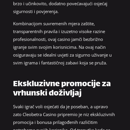
brzo i učinkovito, dodatno povećavajući osjećaj
sigurnosti i povjerenja.
Kombinacijom suvremenih mjera zaštite,
transparentnih pravila i izuzetno visoke razine
profesionalnosti, ovaj casino jamči bezbrižno
igranje svim svojim korisnicima. Na ovaj način
osiguravaju se idealni uvjeti za sigurno uživanje u
svim igrama i fantastičnoj zabavi koja se pruža.
Ekskluzivne promocije za
vrhunski doživljaj
Svaki igrač voli osjećati da je poseban, a upravo
zato Cleobetra Casino pripremio je niz ekskluzivnih
promocija i bonusa prilagođenih različitim
potrebama svojih korisnika. Od trenutka kada se