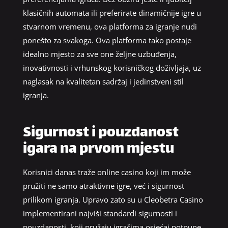
klasičnih automata ili preferirate dinamičnije igre u
stvarnom vremenu, ova platforma za igranje nudi
ponešto za svakoga. Ova platforma tako postaje
idealno mjesto za sve one željne uzbuđenja,
inovativnosti i vrhunskog korisničkog doživljaja, uz
naglasak na kvalitetan sadržaj i jedinstveni stil
igranja.
Sigurnost i pouzdanost
igara na prvom mjestu
Korisnici danas traže online casino koji im može
pružiti ne samo atraktivne igre, već i sigurnost
prilikom igranja. Upravo zato su u Cleobetra Casino
implementirani najviši standardi sigurnosti i
pouzdanosti, koji pružaju igračima osjećaj potpune