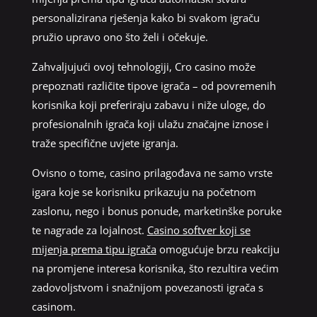
personalizirana rješenja kako bi svakom igraču
pružio upravo ono što želi i očekuje.
Zahvaljujući ovoj tehnologiji, Cro casino može
prepoznati različite tipove igrača – od povremenih
korisnika koji preferiraju zabavu i niže uloge, do
profesionalnih igrača koji ulažu značajne iznose i
traže specifične uvjete igranja.
Ovisno o tome, casino prilagođava ne samo vrste
igara koje se korisniku prikazuju na početnom
zaslonu, nego i bonus ponude, marketinške poruke
te nagrade za lojalnost.
Casino softver koji se
mijenja prema tipu igrača
omogućuje brzu reakciju
na promjene interesa korisnika, što rezultira većim
zadovoljstvom i snažnijom povezanosti igrača s
casinom.