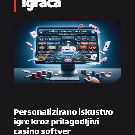
igrača
Personalizirano iskustvo
igre kroz prilagodljivi
casino softver