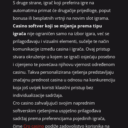
S druge strane, igrač koji preferira igre na
automatima primat će drugačije prijedloge, poput
bonusa ili besplatnih vrtnji na novim slot igrama.
Casino softver koji se mijenja prema tipu
igrača
nije ograničen samo na izbor igara, već se
prilagođavaju i vizualni elementi, sučelje te način
komunikacije između casina i igrača. Ovaj pristup
stvara okruženje u kojem se igrači osjećaju posebno
i cijenjeno te povećava njihovu vjernost određenom
casinu. Takva personalizirana rješenja predstavljaju
značajnu prednost casina u odnosu na konkurenciju
koja još uvijek koristi klasični pristup bez
individualizacije sadržaja.
Cro casino zahvaljujući svojim naprednim
softverskim rješenjima uspješno prilagođava
sadržaj prema preferencijama pojedinih igrača,
čime
Cro casino
podiže zadovoljstvo korisnika na