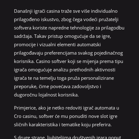
Današnji igrači casina traže sve više individualno
prilagođeno iskustvo, zbog čega vodeći pružatelji
softvera koriste napredne tehnologije za prilagodbu
sadržaja. Takav pristup omogućuje da se igre,
promocije i vizualni elementi automatski
prilagođavaju preferencijama svakog pojedinačnog
korisnika. Casino softver koji se mijenja prema tipu
igrača omogućuje analizu prethodnih aktivnosti
igrača te na temelju toga pruža personalizirane
preporuke, čime povećava zadovoljstvo i
dugoročnu lojalnost korisnika.
Primjerice, ako je netko redoviti igrač automata u
Cro casinu, softver će mu ponuditi nove slot igre
sličnih karakteristika i tematike koju preferira.
S druge strane, ljubiteljima društvenih igara poput