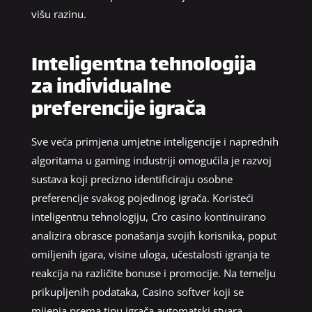
višu razinu.
Inteligentna tehnologija
za individualne
preferencije igrača
Sve veća primjena umjetne inteligencije i naprednih
algoritama u gaming industriji omogućila je razvoj
sustava koji precizno identificiraju osobne
preferencije svakog pojedinog igrača. Koristeći
inteligentnu tehnologiju, Cro casino kontinuirano
analizira obrasce ponašanja svojih korisnika, poput
omiljenih igara, visine uloga, učestalosti igranja te
reakcija na različite bonuse i promocije. Na temelju
prikupljenih podataka, Casino softver koji se
mijenja prema tipu igrača automatski stvara