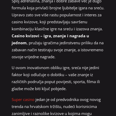
Spoj adrenalina, znanja i dobre zabave već je dugo
formula koja privlači brojne ljubitelje igara na sreću.
Upravo zato sve više rastu popularnost i interes za
casino kvizove, koji predstavljaju savršenu
kombinaciju klasične igre na sreću i izazova znanja.
Casino kvizovi – igra, znanje i nagrada u
jednom
, pružaju igračima jedinstvenu priliku da na
zabavan način testiraju svoje znanje, a istovremeno
osvoje vrijedne nagrade.
U ovom inovativnom obliku igre, sreća nije jedini
faktor koji odlučuje o dobitku – vaše znanje iz
različitih područja poput povijesti, sporta, filma ili
glazbe može biti ključ pobjede.
Super casino
jedan je od predvodnika ovog novog
trenda na hrvatskom tržištu, nudeći korisnicima
zanimljive i raznolike kvizove u kojima mogu