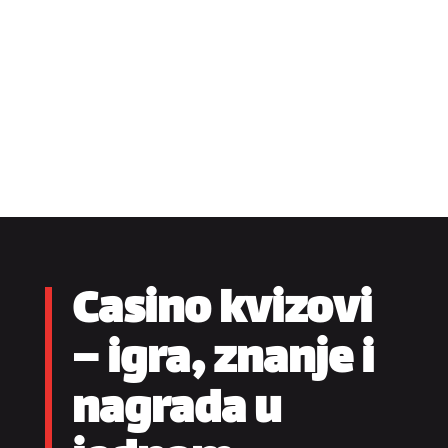
Casino kvizovi
– igra, znanje i
nagrada u