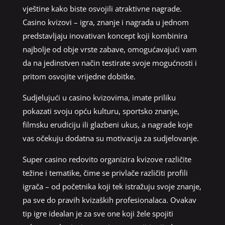
vještine kako biste osvojili atraktivne nagrade.
Casino kvizovi – igra, znanje i nagrada u jednom
predstavljaju inovativan koncept koji kombinira
najbolje od obje vrste zabave, omogućavajući vam
da na jedinstven način testirate svoje mogućnosti i
pritom osvojite vrijedne dobitke.
Sudjelujući u casino kvizovima, imate priliku
pokazati svoju opću kulturu, sportsko znanje,
filmsku erudiciju ili glazbeni ukus, a nagrade koje
vas očekuju dodatna su motivacija za sudjelovanje.
Super casino redovito organizira kvizove različite
težine i tematike, čime se privlače različiti profili
igrača – od početnika koji tek istražuju svoje znanje,
pa sve do pravih kvizaških profesionalaca. Ovakav
tip igre idealan je za sve one koji žele spojiti