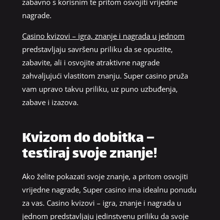
zabavno s korisnim te pritom osvojiti vrijedne
nagrade.
Casino kvizovi – igra, znanje i nagrada u jednom
predstavljaju savršenu priliku da se opustite,
zabavite, ali i osvojite atraktivne nagrade
zahvaljujući vlastitom znanju. Super casino pruža
vam upravo takvu priliku, uz puno uzbuđenja,
zabave i izazova.
Kvizom do dobitka –
testiraj svoje znanje!
Ako želite pokazati svoje znanje, a pritom osvojiti
vrijedne nagrade, Super casino ima idealnu ponudu
za vas. Casino kvizovi – igra, znanje i nagrada u
jednom predstavljaju jedinstvenu priliku da svoje