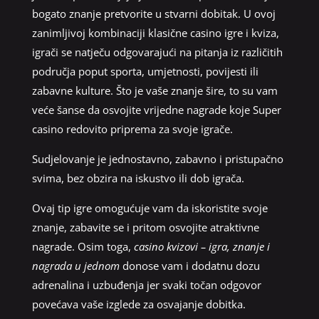
bogato znanje pretvorite u stvarni dobitak. U ovoj
zanimljivoj kombinaciji klasične casino igre i kviza,
igrači se natječu odgovarajući na pitanja iz različitih
područja poput sporta, umjetnosti, povijesti ili
zabavne kulture. Što je vaše znanje šire, to su vam
veće šanse da osvojite vrijedne nagrade koje Super
casino redovito priprema za svoje igrače.
Sudjelovanje je jednostavno, zabavno i pristupačno
svima, bez obzira na iskustvo ili dob igrača.
Ovaj tip igre omogućuje vam da iskoristite svoje
znanje, zabavite se i pritom osvojite atraktivne
nagrade. Osim toga,
casino kvizovi – igra, znanje i
nagrada u jednom
donose vam i dodatnu dozu
adrenalina i uzbuđenja jer svaki točan odgovor
povećava vaše izglede za osvajanje dobitka.