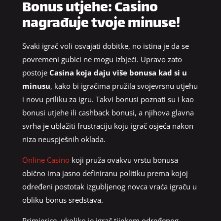
Bonus utjehe: Casino
nagrađuje tvoje minuse!
Svaki igrač voli osvajati dobitke, no istina je da se
povremeni gubici ne mogu izbjeći. Upravo zato
postoje
Casina koja daju više bonusa kad si u
minusu
, kako bi igračima pružila svojevrsnu utjehu
i novu priliku za igru. Takvi bonusi poznati su i kao
bonusi utjehe ili cashback bonusi, a njihova glavna
svrha je ublažiti frustraciju koju igrač osjeća nakon
niza neuspješnih oklada.
Online Casino
koji pruža ovakvu vrstu bonusa
obično ima jasno definiranu politiku prema kojoj
određeni postotak izgubljenog novca vraća igraču u
obliku bonus sredstava.
Primjerice, ukoliko je igrač tijekom određenog