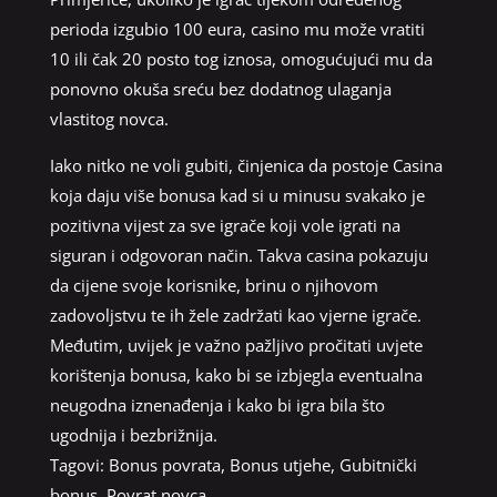
perioda izgubio 100 eura, casino mu može vratiti
10 ili čak 20 posto tog iznosa, omogućujući mu da
ponovno okuša sreću bez dodatnog ulaganja
vlastitog novca.
Iako nitko ne voli gubiti, činjenica da postoje Casina
koja daju više bonusa kad si u minusu svakako je
pozitivna vijest za sve igrače koji vole igrati na
siguran i odgovoran način. Takva casina pokazuju
da cijene svoje korisnike, brinu o njihovom
zadovoljstvu te ih žele zadržati kao vjerne igrače.
Međutim, uvijek je važno pažljivo pročitati uvjete
korištenja bonusa, kako bi se izbjegla eventualna
neugodna iznenađenja i kako bi igra bila što
ugodnija i bezbrižnija.
Tagovi:
Bonus povrata
,
Bonus utjehe
,
Gubitnički
bonus
,
Povrat novca