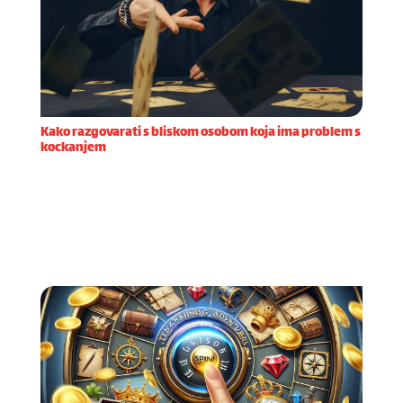
Kako razgovarati s bliskom osobom koja ima problem s
kockanjem
Prije nego što započnete razgovor s bliskom
osobom za koju sumnjate da ima problem s
kockanjem, važno je dobro se pripremiti. Priprema
za iskren i podržavajući razgovor zahtijeva
razumijevanje same ov