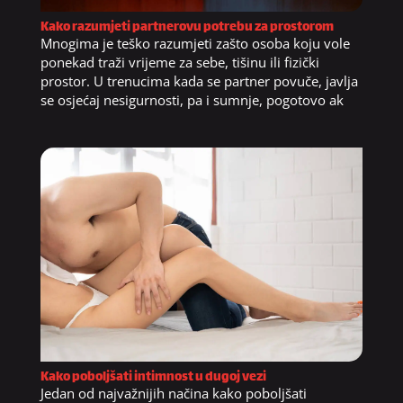
Kako razumjeti partnerovu potrebu za prostorom
Mnogima je teško razumjeti zašto osoba koju vole
ponekad traži vrijeme za sebe, tišinu ili fizički
prostor. U trenucima kada se partner povuče, javlja
se osjećaj nesigurnosti, pa i sumnje, pogotovo ak
Kako poboljšati intimnost u dugoj vezi
Jedan od najvažnijih načina kako poboljšati