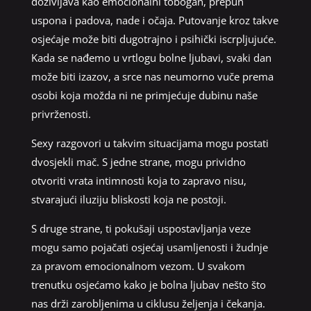
doživljava kao emocionalni tobogan, prepun
uspona i padova, nade i očaja. Putovanje kroz takve
osjećaje može biti dugotrajno i psihički iscrpljujuće.
Kada se nađemo u vrtlogu bolne ljubavi, svaki dan
može biti izazov, a srce nas neumorno vuče prema
osobi koja možda ni ne primjećuje dubinu naše
privrženosti.
Sexy razgovori u takvim situacijama mogu postati
dvosjekli mač. S jedne strane, mogu prividno
otvoriti vrata intimnosti koja to zapravo nisu,
stvarajući iluziju bliskosti koja ne postoji.
S druge strane, ti pokušaji uspostavljanja veze
mogu samo pojačati osjećaj usamljenosti i žudnje
za pravom emocionalnom vezom. U svakom
trenutku osjećamo kako je bolna ljubav nešto što
nas drži zarobljenima u ciklusu željenja i čekanja.