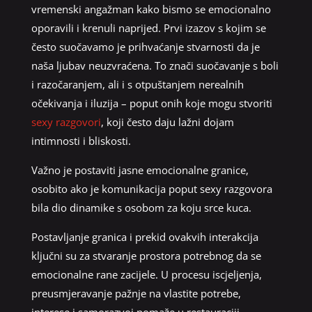
vremenski angažman kako bismo se emocionalno
oporavili i krenuli naprijed. Prvi izazov s kojim se
često suočavamo je prihvaćanje stvarnosti da je
naša ljubav neuzvraćena. To znači suočavanje s boli
i razočaranjem, ali i s otpuštanjem nerealnih
očekivanja i iluzija – poput onih koje mogu stvoriti
sexy razgovori
, koji često daju lažni dojam
intimnosti i bliskosti.
Važno je postaviti jasne emocionalne granice,
osobito ako je komunikacija poput sexy razgovora
bila dio dinamike s osobom za koju srce kuca.
Postavljanje granica i prekid ovakvih interakcija
ključni su za stvaranje prostora potrebnog da se
emocionalne rane zacijele. U procesu iscjeljenja,
preusmjeravanje pažnje na vlastite potrebe,
interese i samorazvoj pomaže u restauraciji