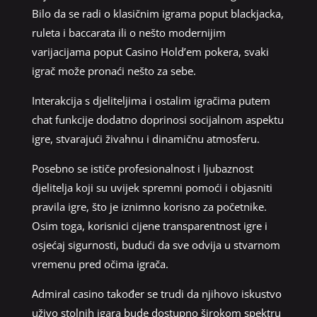
Bilo da se radi o klasičnim igrama poput blackjacka,
ruleta i baccarata ili o nešto modernijim
varijacijama poput Casino Hold’em pokera, svaki
igrač može pronaći nešto za sebe.
Interakcija s djeliteljima i ostalim igračima putem
chat funkcije dodatno doprinosi socijalnom aspektu
igre, stvarajući živahnu i dinamičnu atmosferu.
Posebno se ističe profesionalnost i ljubaznost
djelitelja koji su uvijek spremni pomoći i objasniti
pravila igre, što je iznimno korisno za početnike.
Osim toga, korisnici cijene transparentnost igre i
osjećaj sigurnosti, budući da sve odvija u stvarnom
vremenu pred očima igrača.
Admiral casino također se trudi da njihovo iskustvo
uživo stolnih igara bude dostupno širokom spektru