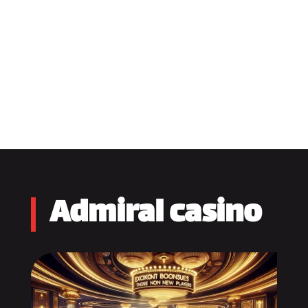
Admiral casino