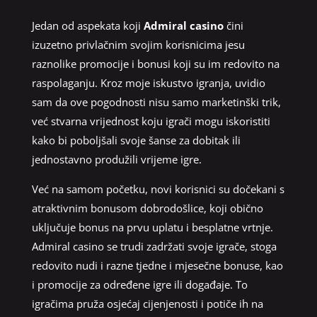
Jedan od aspekata koji
Admiral casino
čini
izuzetno privlačnim svojim korisnicima jesu
raznolike promocije i bonusi koji su im redovito na
raspolaganju. Kroz moje iskustvo igranja, uvidio
sam da ove pogodnosti nisu samo marketinški trik,
već stvarna vrijednost koju igrači mogu iskoristiti
kako bi poboljšali svoje šanse za dobitak ili
jednostavno produžili vrijeme igre.
Već na samom početku, novi korisnici su dočekani s
atraktivnim bonusom dobrodošlice, koji obično
uključuje bonus na prvu uplatu i besplatne vrtnje.
Admiral casino se trudi zadržati svoje igrače, stoga
redovito nudi i razne tjedne i mjesečne bonuse, kao
i promocije za određene igre ili događaje. To
igračima pruža osjećaj cijenjenosti i potiče ih na