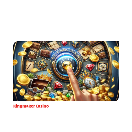
Prije nego što započnete razgovor s bliskom
osobom za koju sumnjate da ima problem s
kockanjem, važno je dobro se pripremiti. Priprema
za iskren i podržavajući razgovor zahtijeva
razumijevanje same ov
Kingmaker Casino
Kada sam prvi put odlučio isprobati Kingmaker
Casino, privukle su me njihove inovativne značajke
koje se rijetko viđaju na domaćem tržištu online
casina. Već prilikom registracije primijetio sam kolik