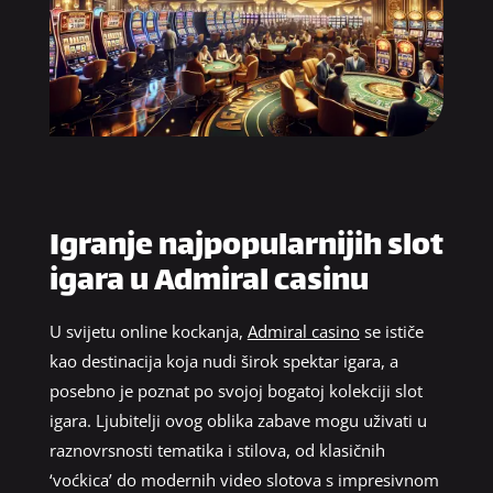
Igranje najpopularnijih slot
igara u Admiral casinu
U svijetu online kockanja,
Admiral casino
se ističe
kao destinacija koja nudi širok spektar igara, a
posebno je poznat po svojoj bogatoj kolekciji slot
igara. Ljubitelji ovog oblika zabave mogu uživati u
raznovrsnosti tematika i stilova, od klasičnih
‘voćkica’ do modernih video slotova s impresivnom