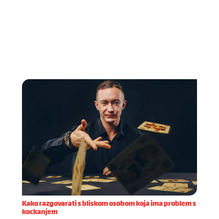
Kako razgovarati s bliskom osobom koja ima problem s
kockanjem