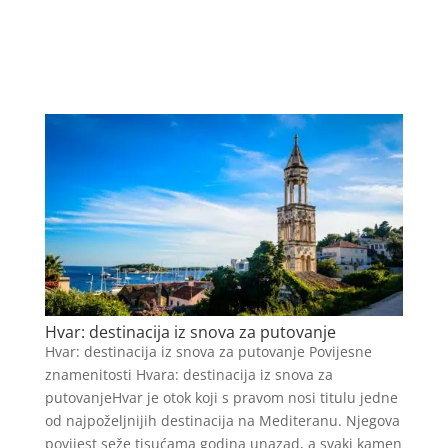
Hvar: destinacija iz snova za putovanje
Hvar: destinacija iz snova za putovanje Povijesne
znamenitosti Hvara: destinacija iz snova za
putovanjeHvar je otok koji s pravom nosi titulu jedne
od najpoželjnijih destinacija na Mediteranu. Njegova
povijest seže tisućama godina unazad, a svaki kamen