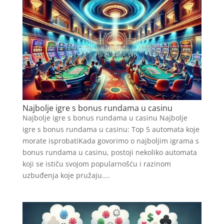
Najbolje igre s bonus rundama u casinu
Najbolje igre s bonus rundama u casinu Najbolje
igre s bonus rundama u casinu: Top 5 automata koje
morate isprobatiKada govorimo o najboljim igrama s
bonus rundama u casinu, postoji nekoliko automata
koji se ističu svojom popularnošću i razinom
uzbuđenja koje pružaju....