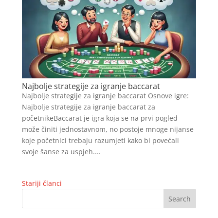
Najbolje strategije za igranje baccarat
Najbolje strategije za igranje baccarat Osnove igre:
Najbolje strategije za igranje baccarat za
početnikeBaccarat je igra koja se na prvi pogled
može činiti jednostavnom, no postoje mnoge nijanse
koje početnici trebaju razumjeti kako bi povećali
svoje šanse za uspjeh....
Stariji članci